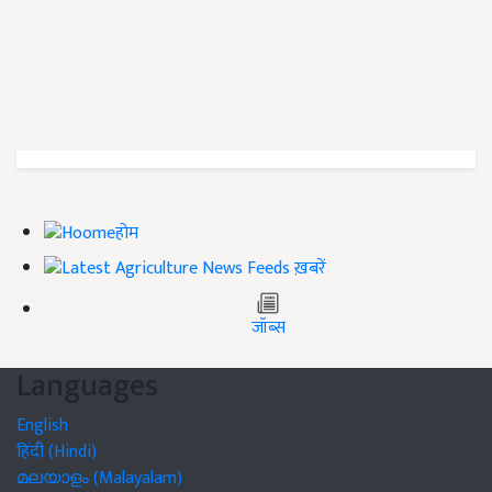
होम
ख़बरें
जॉब्स
Languages
English
हिंदी (Hindi)
മലയാളം (Malayalam)