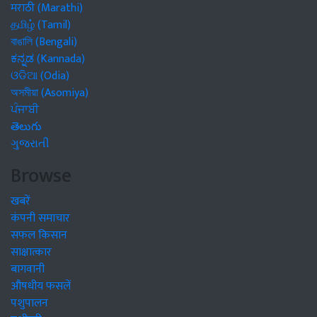
मराठी (Marathi)
தமிழ் (Tamil)
বাঙালি (Bengali)
ಕನ್ನಡ (Kannada)
ଓଡିଆ (Odia)
অসমীয়া (Asomiya)
ਪੰਜਾਬੀ
తెలుగు
ગુજરાતી
Browse
खबरें
कंपनी समाचार
सफल किसान
साक्षात्कार
बागवानी
औषधीय फसलें
पशुपालन