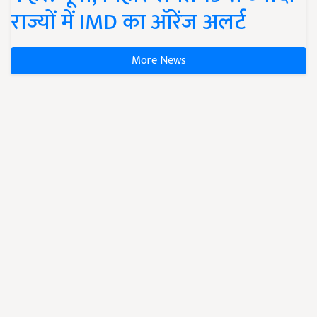
राज्यों में IMD का ऑरेंज अलर्ट
More News