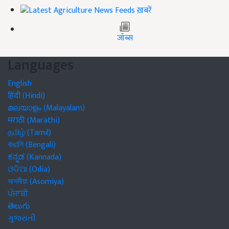
ख़बरें
जॉब्स
Languages
English
हिंदी (Hindi)
മലയാളം (Malayalam)
मराठी (Marathi)
தமிழ் (Tamil)
বাঙালি (Bengali)
ಕನ್ನಡ (Kannada)
ଓଡିଆ (Odia)
অসমীয়া (Asomiya)
ਪੰਜਾਬੀ
తెలుగు
ગુજરાતી