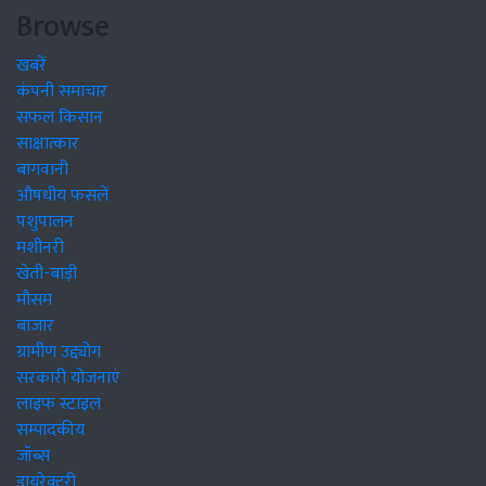
Browse
खबरें
कंपनी समाचार
सफल किसान
साक्षात्कार
बागवानी
औषधीय फसलें
पशुपालन
मशीनरी
खेती-बाड़ी
मौसम
बाजार
ग्रामीण उद्द्योग
सरकारी योजनाएं
लाइफ स्टाइल
सम्पादकीय
जॉब्स
डायरेक्टरी