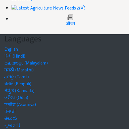
ख़बरें
जॉब्स
Languages
English
हिंदी (Hindi)
മലയാളം (Malayalam)
मराठी (Marathi)
தமிழ் (Tamil)
বাঙালি (Bengali)
ಕನ್ನಡ (Kannada)
ଓଡିଆ (Odia)
অসমীয়া (Asomiya)
ਪੰਜਾਬੀ
తెలుగు
ગુજરાતી