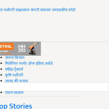
ार
मशीनरी
साक्षात्कार
कंपनी समाचार
सम्पादकीय
फोटो
op on Krishi Jagran
सफल किसान
मिलेनियर फार्मर ऑफ इंडिया अवॉर्ड
महिंद्रा ट्रैक्टर्स
कृषि मशीनरी
जायद की फसल
बिज़नेस आइडियाज
पीएम किसान
op Stories