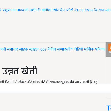
एं
पशुपालन
बागवानी
मशीनरी
ग्रामीण उद्योग
वेब स्टोरी
#FTB
सफल किसान
बाज
ंपनी समाचार
लाइफ स्टाइल
Jobs
विविध
सम्पादकीय
वीडियो
मासिक पत्रिका
#T
ी उन्नत खेती
ी मैदानों से लेकर नदियों के पेटे में सफलतापूर्वक की जा सकती है. यह
ें हैं. इसके पके हुए फल मीठे, शीतल, हल्के दस्तावर एवं प्यास को
T