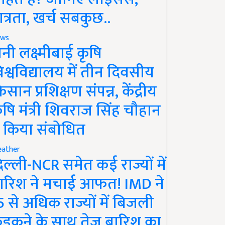
ात्रता, खर्च सबकुछ..
ws
ानी लक्ष्मीबाई कृषि
िश्वविद्यालय में तीन दिवसीय
िसान प्रशिक्षण संपन्न, केंद्रीय
ृषि मंत्री शिवराज सिंह चौहान
े किया संबोधित
ather
िल्ली-NCR समेत कई राज्यों में
ारिश ने मचाई आफत! IMD ने
5 से अधिक राज्यों में बिजली
ड़कने के साथ तेज बारिश का