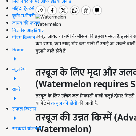
मिलेनियर फार्मर ऑफ इंडिया अवॉर्ड
महिंद्रा ट्रैक्टर्स
कृषि मशीनरी
जायद की फसल
Watermelon
बिज़नेस आइडियाज
तरबूज जायद या गर्मी के मौसम की प्रमुख फसल है. इसकी खेत
पीएम किसान
कम समय, कम खाद और कम पानी में उगाई जा सकने वाली फसल
Home
बुझाने वाले होते हैं.
तरबूज के लिए मृदा और जल
न्यूज़ रैप
(Watermelon requires S
खबरें
तरबूज के लिए उचित जल निकासी वाली बलुई दोमट मिटटी स
या पेटे में
तरबूज की खेती
की जाती हैं.
सफल किसान
तरबूज की उन्नत किस्में
(Adva
Watermelon)
सरकारी योजनाएं