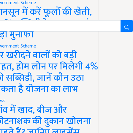
vernment Scheme
ानसून में करें फूलों की खेती,
0% सब्सिडी के साथ कमाएं
ड़ा मुनाफा
vernment Scheme
र खरीदने वालों को बड़ी
ाहत, होम लोन पर मिलेगी 4%
ी सब्सिडी, जानें कौन उठा
कता है योजना का लाभ
ws
ांव में खाद, बीज और
ीटनाशक की दुकान खोलना
ाहते हैं? जानिए लाइसेंस,