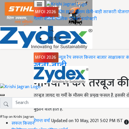
MFOI 2026
होम
ख़बरें
मौसम
खेती-बाड़ी
सरकारी योजना
गैलरी
वीडियो
मासिक पत्रिका
डायरेक्टरी
हिंदी
MFOI 2026
न्यूज़ रैप
सफल किसान
बाजार
साक्षात्कार
क
Home
खेती-बाड़ी
गर्मियों में करें तरबूज क
तरबूज जायद या गर्मी के मौसम की प्रमुख फसल है. इसकी खेत
कम समय, कम खाद और कम पानी में उगाई जा सकने वाली फसल
बुझाने वाले होते हैं.
#Top on Krishi Jagran
हेमन्त वर्मा
Updated on 10 May, 2021 5:02 PM IST
सफल किसान