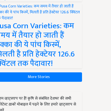
usa Corn Varieties: कम
मय में तैयार हो जाती हैं
क्का की ये पांच किस्में,
िलती है प्रति हेक्टेयर 126.6
्विंटल तक पैदावार!
More Stories
हम व्हाट्सएप पर हैं! कृषि से संबंधित देशभर की सभी
लेटेस्ट ख़बरें मोबाइल में पढ़ने के लिए हमारे व्हाट्सएप से
जुड़ें.