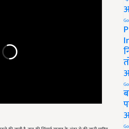
अ
Go
P
I
न
त
अ
Go
ब
प
अ
े की जाती है, बाद की सिंचाई सप्ताह के अंतर से की जानी चाहिए.
Go