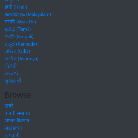
हिंदी (Hindi)
മലയാളം (Malayalam)
मराठी (Marathi)
தமிழ் (Tamil)
বাঙালি (Bengali)
ಕನ್ನಡ (Kannada)
ଓଡିଆ (Odia)
অসমীয়া (Asomiya)
ਪੰਜਾਬੀ
తెలుగు
ગુજરાતી
Browse
खबरें
कंपनी समाचार
सफल किसान
साक्षात्कार
बागवानी