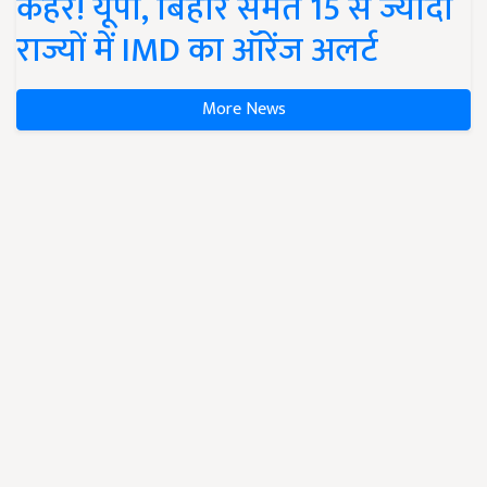
कहर! यूपी, बिहार समेत 15 से ज्यादा
राज्यों में IMD का ऑरेंज अलर्ट
More News