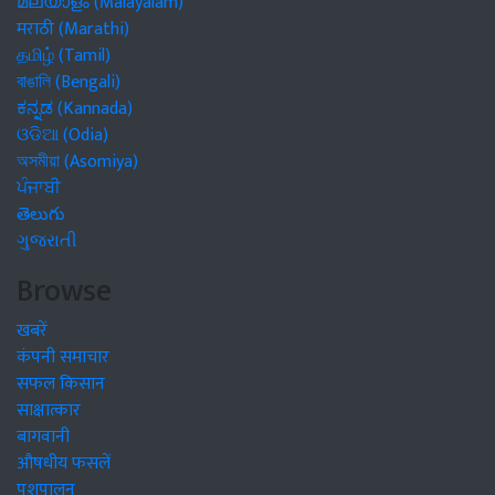
മലയാളം (Malayalam)
मराठी (Marathi)
தமிழ் (Tamil)
বাঙালি (Bengali)
ಕನ್ನಡ (Kannada)
ଓଡିଆ (Odia)
অসমীয়া (Asomiya)
ਪੰਜਾਬੀ
తెలుగు
ગુજરાતી
Browse
खबरें
कंपनी समाचार
सफल किसान
साक्षात्कार
बागवानी
औषधीय फसलें
पशुपालन