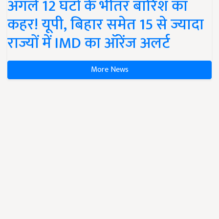
अगले 12 घंटों के भीतर बारिश का
कहर! यूपी, बिहार समेत 15 से ज्यादा
राज्यों में IMD का ऑरेंज अलर्ट
More News