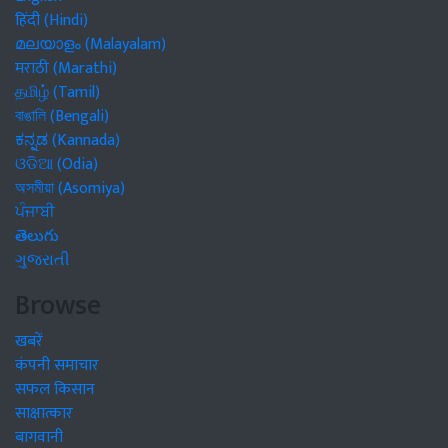
हिंदी (Hindi)
മലയാളം (Malayalam)
मराठी (Marathi)
தமிழ் (Tamil)
বাঙালি (Bengali)
ಕನ್ನಡ (Kannada)
ଓଡିଆ (Odia)
অসমীয়া (Asomiya)
ਪੰਜਾਬੀ
తెలుగు
ગુજરાતી
Browse
खबरें
कंपनी समाचार
सफल किसान
साक्षात्कार
बागवानी