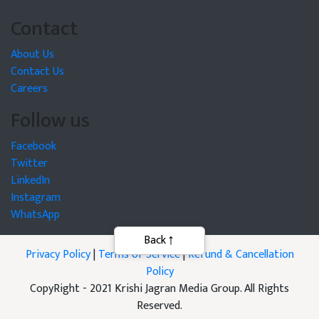
Contact
About Us
Contact Us
Careers
Follow us
Facebook
Twitter
LinkedIn
Instagram
WhatsApp
Back
Privacy Policy
|
Terms of Service
|
Refund & Cancellation
Policy
CopyRight - 2021 Krishi Jagran Media Group. All Rights
Reserved.