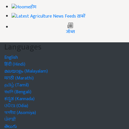
होम
ख़बरें
जॉब्स
Languages
English
हिंदी (Hindi)
മലയാളം (Malayalam)
मराठी (Marathi)
தமிழ் (Tamil)
বাঙালি (Bengali)
ಕನ್ನಡ (Kannada)
ଓଡିଆ (Odia)
অসমীয়া (Asomiya)
ਪੰਜਾਬੀ
తెలుగు