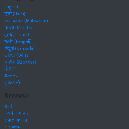
English
हिंदी (Hindi)
മലയാളം (Malayalam)
मराठी (Marathi)
தமிழ் (Tamil)
বাঙালি (Bengali)
ಕನ್ನಡ (Kannada)
ଓଡିଆ (Odia)
অসমীয়া (Asomiya)
ਪੰਜਾਬੀ
తెలుగు
ગુજરાતી
Browse
खबरें
कंपनी समाचार
सफल किसान
साक्षात्कार