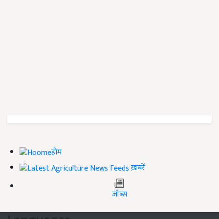
होम
ख़बरें
जॉब्स