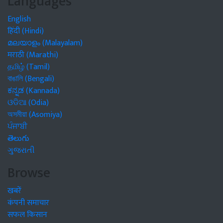
Languages
English
हिंदी (Hindi)
മലയാളം (Malayalam)
मराठी (Marathi)
தமிழ் (Tamil)
বাঙালি (Bengali)
ಕನ್ನಡ (Kannada)
ଓଡିଆ (Odia)
অসমীয়া (Asomiya)
ਪੰਜਾਬੀ
తెలుగు
ગુજરાતી
Browse
खबरें
कंपनी समाचार
सफल किसान