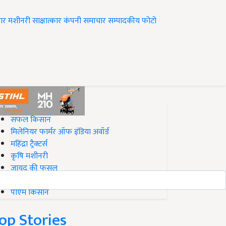
ार
मशीनरी
साक्षात्कार
कंपनी समाचार
सम्पादकीय
फोटो
op on Krishi Jagran
सफल किसान
मिलेनियर फार्मर ऑफ इंडिया अवॉर्ड
महिंद्रा ट्रैक्टर्स
कृषि मशीनरी
जायद की फसल
बिज़नेस आइडियाज
पीएम किसान
op Stories