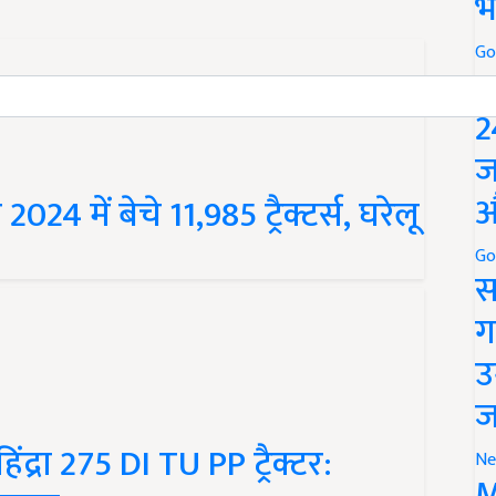
भ
Go
P
2
ज
4 में बेचे 11,985 ट्रैक्टर्स, घरेलू
औ
Go
स
ग
उ
ज
िंद्रा 275 DI TU PP ट्रैक्टर:
Ne
िकल्प
M