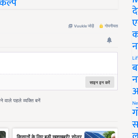
द
ए
क
न
Li
ब
न
आ
Ne
ग
स
ल