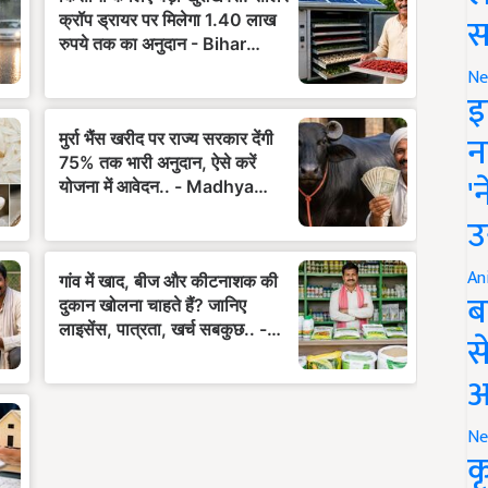
स
Ne
इ
न
'
उ
An
ब
स
आ
Ne
क