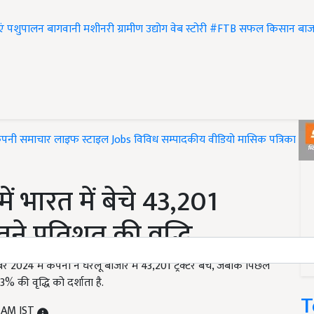
एं
पशुपालन
बागवानी
मशीनरी
ग्रामीण उद्योग
वेब स्टोरी
#FTB
सफल किसान
बाज
ंपनी समाचार
लाइफ स्टाइल
Jobs
विविध
सम्पादकीय
वीडियो
मासिक पत्रिका
#T
में भारत में बेचे 43,201
इतने प्रतिशत की वृद्धि
ितंबर 2024 में कंपनी ने घरेलू बाजार में 43,201 ट्रैक्टर बेचे, जबकि पिछले
% की वृद्धि को दर्शाता है.
T
0 AM IST