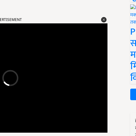
ERTISEMENT
P
स
म
म
क