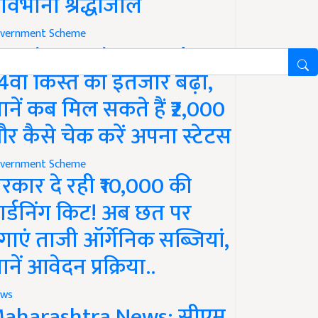
ावभीनी श्रद्धांजलि
vernment Scheme
M Kisan Yojana Update:
4वीं किस्त का इंतजार बढ़ा,
ानें कब मिल सकते हैं ₹2,000
र कैसे चेक करें अपना स्टेटस
vernment Scheme
रकार दे रही ₹10,000 की
ार्डनिंग किट! अब छत पर
गाएं ताजी ऑर्गेनिक सब्जियां,
ानें आवेदन प्रक्रिया..
ws
aharashtra News: सीएम