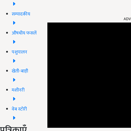
ADV
सम्पादकीय
औषधीय फसलें
पशुपालन
खेती-बाड़ी
मशीनरी
वेब स्टोरी
पत्रिकाएँ