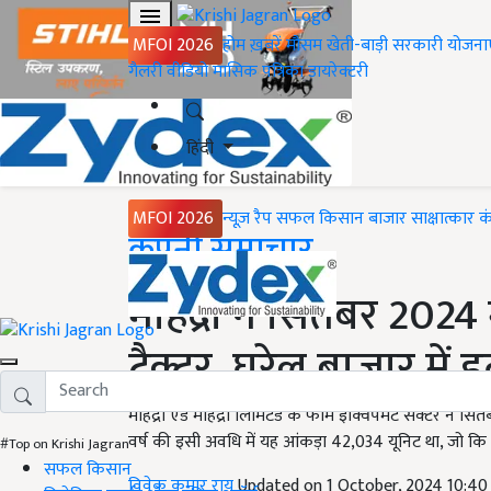
MFOI 2026
होम
ख़बरें
मौसम
खेती-बाड़ी
सरकारी योजना
गैलरी
वीडियो
मासिक पत्रिका
डायरेक्टरी
हिंदी
MFOI 2026
न्यूज़ रैप
सफल किसान
बाजार
साक्षात्कार
क
Home
कंपनी समाचार
महिंद्रा ने सितंबर 2024 
ट्रैक्टर, घरेलू बाजार में 
महिंद्रा एंड महिंद्रा लिमिटेड के फार्म इक्विपमेंट सेक्टर ने स
वर्ष की इसी अवधि में यह आंकड़ा 42,034 यूनिट था, जो कि 3
#Top on Krishi Jagran
सफल किसान
विवेक कुमार राय
Updated on 1 October, 2024 10:4