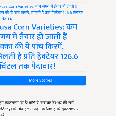
usa Corn Varieties: कम
मय में तैयार हो जाती हैं
क्का की ये पांच किस्में,
िलती है प्रति हेक्टेयर 126.6
्विंटल तक पैदावार!
More Stories
हम व्हाट्सएप पर हैं! कृषि से संबंधित देशभर की सभी
लेटेस्ट ख़बरें मोबाइल में पढ़ने के लिए हमारे व्हाट्सएप से
जुड़ें.