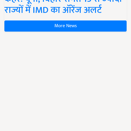
राज्यों में IMD का ऑरेंज अलर्ट
More News