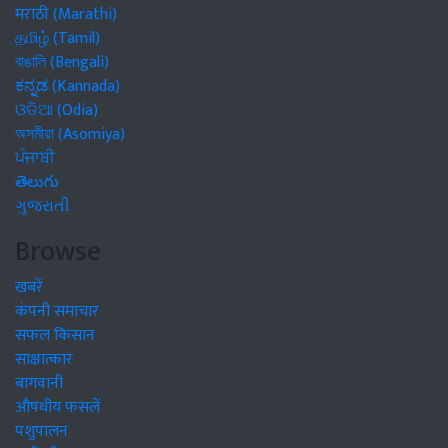
मराठी (Marathi)
தமிழ் (Tamil)
বাঙালি (Bengali)
ಕನ್ನಡ (Kannada)
ଓଡିଆ (Odia)
অসমীয়া (Asomiya)
ਪੰਜਾਬੀ
తెలుగు
ગુજરાતી
Browse
खबरें
कंपनी समाचार
सफल किसान
साक्षात्कार
बागवानी
औषधीय फसलें
पशुपालन