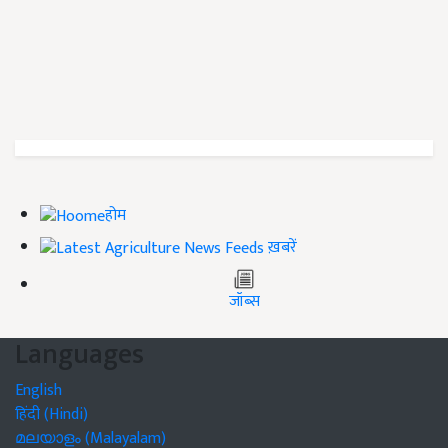
होम
ख़बरें
जॉब्स
Languages
English
हिंदी (Hindi)
മലയാളം (Malayalam)