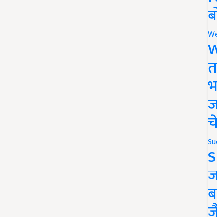
ब
We
W
त
भ
ज
च
Su
S
ज
ब
ज