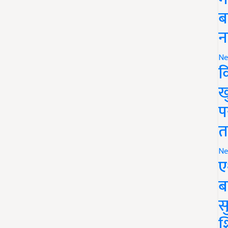
ब
न
Ne
क
ख
प
त
Ne
ए
ब
सु
श