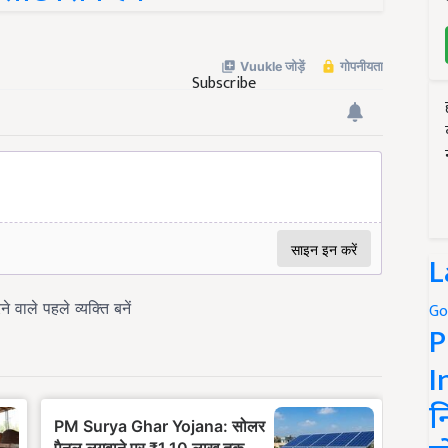
Subscribe
L
Go
P
I
न