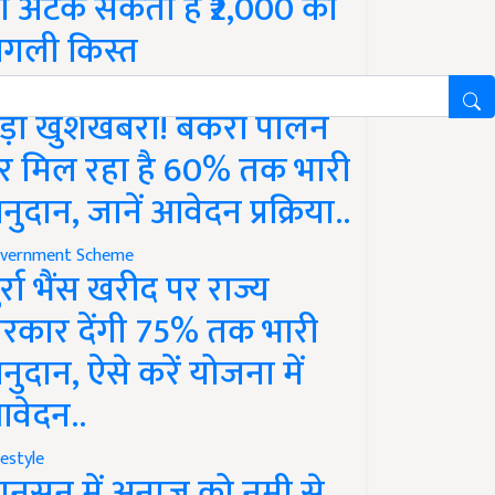
ो अटक सकती है ₹2,000 की
गली किस्त
vernment Scheme
ड़ी खुशखबरी! बकरी पालन
र मिल रहा है 60% तक भारी
नुदान, जानें आवेदन प्रक्रिया..
vernment Scheme
ुर्रा भैंस खरीद पर राज्य
रकार देंगी 75% तक भारी
नुदान, ऐसे करें योजना में
वेदन..
festyle
ानसून में अनाज को नमी से