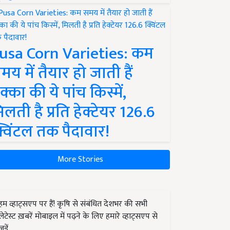
usa Corn Varieties: कम
मय में तैयार हो जाती हैं
क्का की ये पांच किस्में,
िलती है प्रति हेक्टेयर 126.6
्विंटल तक पैदावार!
More Stories
हम व्हाट्सएप पर हैं! कृषि से संबंधित देशभर की सभी
लेटेस्ट ख़बरें मोबाइल में पढ़ने के लिए हमारे व्हाट्सएप से
जुड़ें.