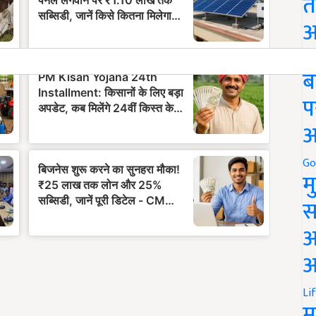
त
अ
Go
ब
प
अ
Go
म
स
अ
आ
Li
म