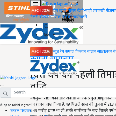
MFOI 2026
होम
ख़बरें
मौसम
खेती-बाड़ी
सरकारी योजना
गैलरी
वीडियो
मासिक पत्रिका
डायरेक्टरी
हिंदी
MFOI 2026
न्यूज़ रैप
सफल किसान
बाजार
साक्षात्कार
क
Home
कंपनी समाचार
वित्त वर्ष की पहली तिमा
वृद्धि
बेंगलुरू- प्रौद्योगिकी और सेवाओं के एक प्रमुख आपूर्तिकर्ता
का राज्स्व प्राप्त किया है. यह पिछले साल की तुलना में 21.
#Top on Krishi Jagran
649 करोड़ रुपए था जो अच्छे कारोबार के बाद पिछले वर्ष की त
सफल किसान