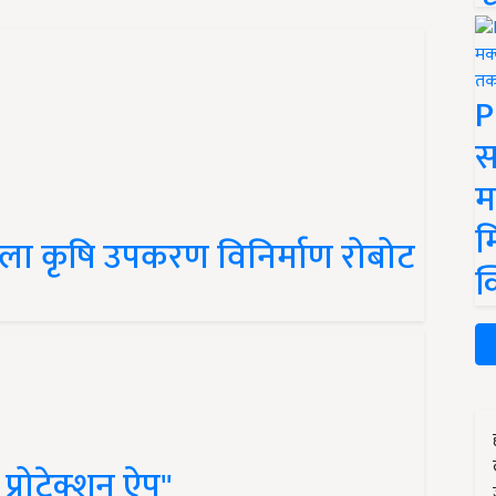
P
स
म
म
हला कृषि उपकरण विनिर्माण रोबोट
क
प्रोटेक्शन ऐप"