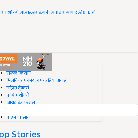
ार
मशीनरी
साक्षात्कार
कंपनी समाचार
सम्पादकीय
फोटो
op on Krishi Jagran
सफल किसान
मिलेनियर फार्मर ऑफ इंडिया अवॉर्ड
महिंद्रा ट्रैक्टर्स
कृषि मशीनरी
जायद की फसल
बिज़नेस आइडियाज
पीएम किसान
op Stories