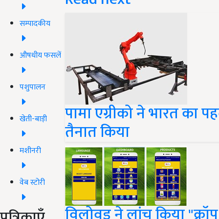
सम्पादकीय
औषधीय फसलें
पशुपालन
पामा एग्रीको ने भारत का प
खेती-बाड़ी
तैनात किया
मशीनरी
वेब स्टोरी
विलोवुड ने लांच किया "क्रॉप 
पत्रिकाएँ