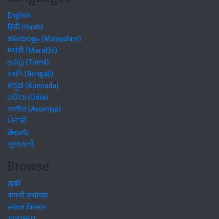
English
हिंदी (Hindi)
മലയാളം (Malayalam)
मराठी (Marathi)
தமிழ் (Tamil)
বাঙালি (Bengali)
ಕನ್ನಡ (Kannada)
ଓଡିଆ (Odia)
অসমীয়া (Asomiya)
ਪੰਜਾਬੀ
తెలుగు
ગુજરાતી
Browse
खबरें
कंपनी समाचार
सफल किसान