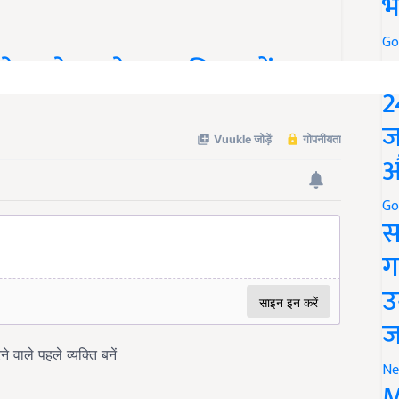
भ
Go
P
गे खाने का तेल, जानिए क्यों?
2
ज
औ
Go
स
ग
उ
ज
Ne
M