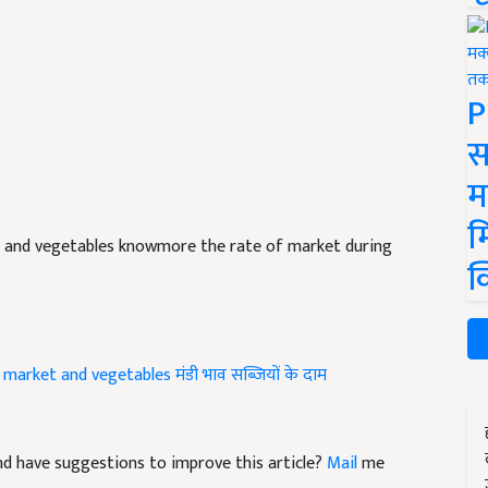
P
स
म
म
s and vegetables knowmore the rate of market during
क
market and vegetables
मंडी भाव
सब्जियों के दाम
 and have suggestions to improve this article?
Mail
me