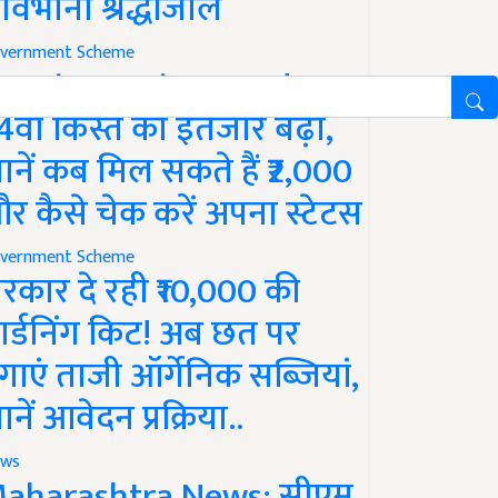
ावभीनी श्रद्धांजलि
vernment Scheme
M Kisan Yojana Update:
4वीं किस्त का इंतजार बढ़ा,
ानें कब मिल सकते हैं ₹2,000
र कैसे चेक करें अपना स्टेटस
vernment Scheme
रकार दे रही ₹10,000 की
ार्डनिंग किट! अब छत पर
गाएं ताजी ऑर्गेनिक सब्जियां,
ानें आवेदन प्रक्रिया..
ws
aharashtra News: सीएम