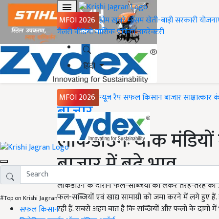
MFOI 2026
होम
ख़बरें
मौसम
खेती-बाड़ी
सरकारी योजना
गैलरी
वीडियो
मासिक पत्रिका
डायरेक्टरी
हिंदी
MFOI 2026
न्यूज़ रैप
सफल किसान
बाजार
साक्षात्कार
क
Home
बाजार
लॉकडाउनः थोक मंडियों म
बाजार में बढ़े भाव
लॉकडाउन के दौरान फल-सब्जियों को लेकर तरह-तरह की अफव
फल-सब्जियों एवं खाद्य सामाग्री को जमा करने में लगे हुए है
#Top on Krishi Jagran
रही हैं. सबसे अहम बात है कि सब्जियों और फलों के दामों में
सफल किसान