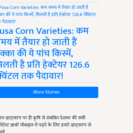
usa Corn Varieties: कम
मय में तैयार हो जाती हैं
क्का की ये पांच किस्में,
िलती है प्रति हेक्टेयर 126.6
्विंटल तक पैदावार!
More Stories
हम व्हाट्सएप पर हैं! कृषि से संबंधित देशभर की सभी
लेटेस्ट ख़बरें मोबाइल में पढ़ने के लिए हमारे व्हाट्सएप से
जुड़ें.