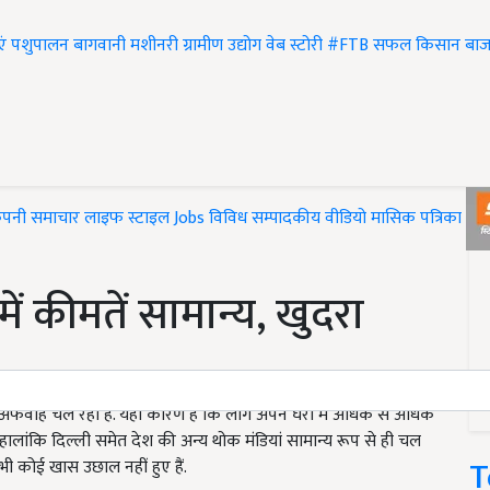
एं
पशुपालन
बागवानी
मशीनरी
ग्रामीण उद्योग
वेब स्टोरी
#FTB
सफल किसान
बाज
ंपनी समाचार
लाइफ स्टाइल
Jobs
विविध
सम्पादकीय
वीडियो
मासिक पत्रिका
#T
ें कीमतें सामान्य, खुदरा
ाहें चल रही हैं. यही कारण है कि लोग अपने घरों में अधिक से अधिक
ं. हालांकि दिल्ली समेत देश की अन्य थोक मंडियां सामान्य रूप से ही चल
T
 भी कोई खास उछाल नहीं हुए हैं.