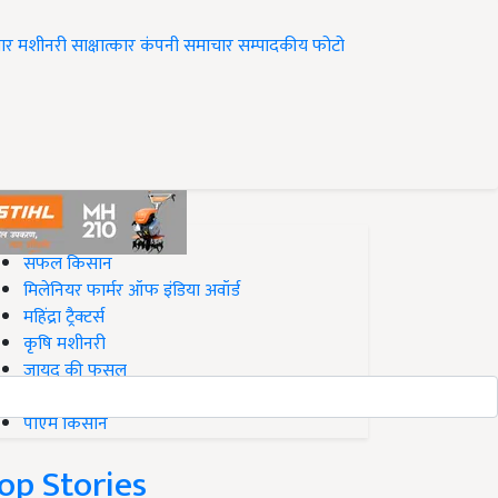
ार
मशीनरी
साक्षात्कार
कंपनी समाचार
सम्पादकीय
फोटो
op on Krishi Jagran
सफल किसान
मिलेनियर फार्मर ऑफ इंडिया अवॉर्ड
महिंद्रा ट्रैक्टर्स
कृषि मशीनरी
जायद की फसल
बिज़नेस आइडियाज
पीएम किसान
op Stories