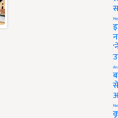
स
Ne
इ
न
'
उ
An
ब
स
आ
Ne
क