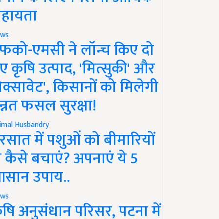
हायता
ws
फको-एमसी ने लॉन्च किए दो
ए कृषि उत्पाद, 'मित्सुकी' और
नेक्सावेट', किसानों को मिलेगी
न्नत फसल सुरक्षा!
imal Husbandry
रसात में पशुओं को बीमारियों
े कैसे बचाएं? अपनाएं ये 5
सान उपाय..
ws
ृषि अनुसंधान परिसर, पटना में