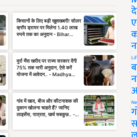
द
ए
क
न
Li
ब
न
आ
Ne
ग
स
ल