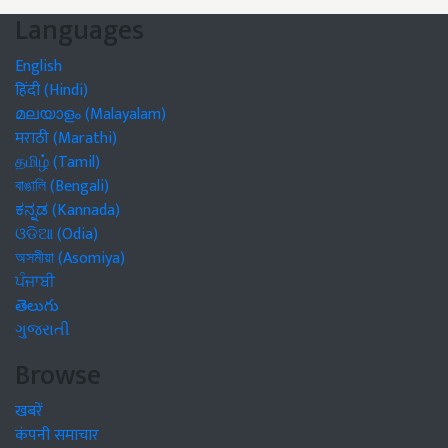
Languages
English
हिंदी (Hindi)
മലയാളം (Malayalam)
मराठी (Marathi)
தமிழ் (Tamil)
বাঙালি (Bengali)
ಕನ್ನಡ (Kannada)
ଓଡିଆ (Odia)
অসমীয়া (Asomiya)
ਪੰਜਾਬੀ
తెలుగు
ગુજરાતી
Browse
खबरें
कंपनी समाचार