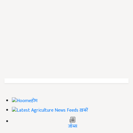
होम
ख़बरें
जॉब्स