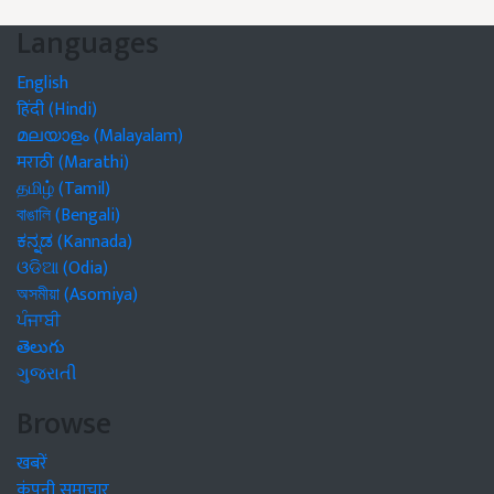
Languages
English
हिंदी (Hindi)
മലയാളം (Malayalam)
मराठी (Marathi)
தமிழ் (Tamil)
বাঙালি (Bengali)
ಕನ್ನಡ (Kannada)
ଓଡିଆ (Odia)
অসমীয়া (Asomiya)
ਪੰਜਾਬੀ
తెలుగు
ગુજરાતી
Browse
खबरें
कंपनी समाचार