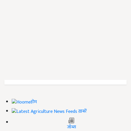
होम
ख़बरें
जॉब्स