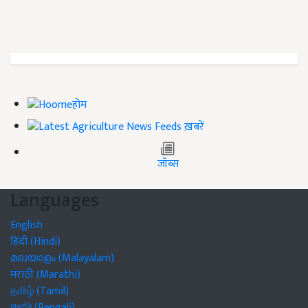
होम
ख़बरें
जॉब्स
Languages
English
हिंदी (Hindi)
മലയാളം (Malayalam)
मराठी (Marathi)
தமிழ் (Tamil)
বাঙালি (Bengali)