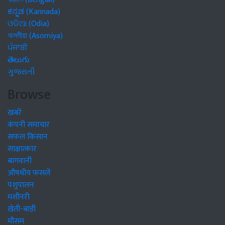
ಕನ್ನಡ (Kannada)
ଓଡିଆ (Odia)
অসমীয়া (Asomiya)
ਪੰਜਾਬੀ
తెలుగు
ગુજરાતી
Browse
खबरें
कंपनी समाचार
सफल किसान
साक्षात्कार
बागवानी
औषधीय फसलें
पशुपालन
मशीनरी
खेती-बाड़ी
मौसम