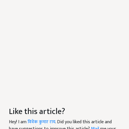
Like this article?
Hey! I am
विवेक कुमार राय
. Did you liked this article and
have suggestions to improve this article?
Mail
me your