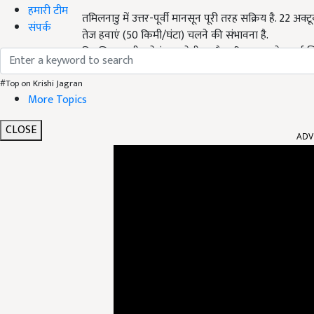
हमारी टीम
तमिलनाडु में उत्तर-पूर्वी मानसून पूरी तरह सक्रिय है. 22 अक
संपर्क
तेज हवाएं (50 किमी/घंटा) चलने की संभावना है.
तिरुचिरापल्ली, कोयंबटूर, थेनी, मदुरै, अरियालुर समेत
चेतावनी है. आंध्र प्रदेश के तटीय इलाकों में भी मौसम खराब रह
#Top on Krishi Jagran
More Topics
ADV
CLOSE