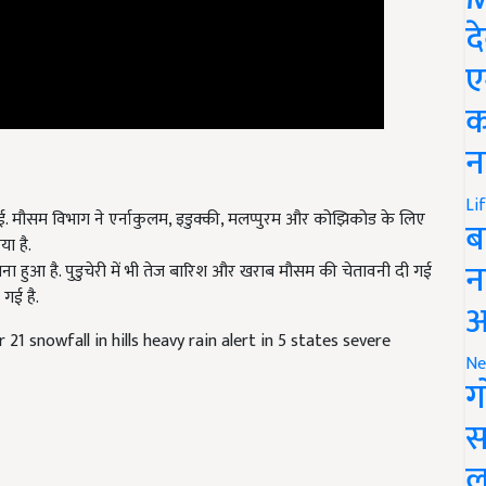
द
ए
क
न
ई. मौसम विभाग ने एर्नाकुलम, इडुक्की, मलप्पुरम और कोझिकोड के लिए
Li
ा है.
ब
बना हुआ है. पुडुचेरी में भी तेज बारिश और खराब मौसम की चेतावनी दी गई
न
 गई है.
आ
1 snowfall in hills heavy rain alert in 5 states severe
Ne
ग
स
ल
eather Update
weather Alert