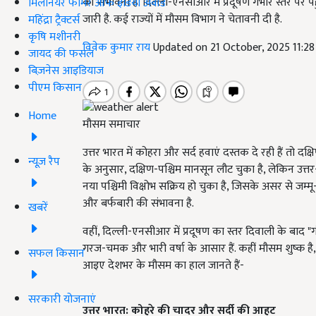
की संभावना है. दिल्ली-एनसीआर में प्रदूषण गंभीर स्तर पर प
मिलेनियर फार्मर ऑफ इंडिया अवॉर्ड
जारी है. कई राज्यों में मौसम विभाग ने चेतावनी दी है.
महिंद्रा ट्रैक्टर्स
कृषि मशीनरी
विवेक कुमार राय
Updated on 21 October, 2025 11:2
जायद की फसल
बिज़नेस आइडियाज
पीएम किसान
Home
मौसम समाचार
उत्तर भारत में कोहरा और सर्द हवाएं दस्तक दे रही हैं तो द
न्यूज़ रैप
के अनुसार, दक्षिण-पश्चिम मानसून लौट चुका है, लेकिन उत्तर-पूर
नया पश्चिमी विक्षोभ सक्रिय हो चुका है, जिसके असर से जम्म
और बर्फबारी की संभावना है.
खबरें
वहीं, दिल्ली-एनसीआर में प्रदूषण का स्तर दिवाली के बाद "गंभीर"
गरज-चमक और भारी वर्षा के आसार हैं. कहीं मौसम शुष्क है,
सफल किसान
आइए देशभर के मौसम का हाल जानते हैं-
सरकारी योजनाएं
उत्तर भारत: कोहरे की चादर और सर्दी की आहट