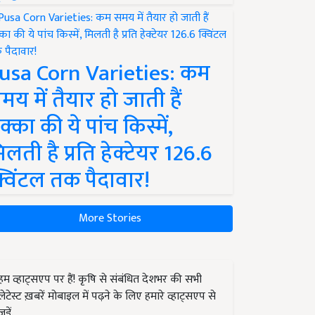
usa Corn Varieties: कम
मय में तैयार हो जाती हैं
क्का की ये पांच किस्में,
िलती है प्रति हेक्टेयर 126.6
्विंटल तक पैदावार!
More Stories
हम व्हाट्सएप पर हैं! कृषि से संबंधित देशभर की सभी
लेटेस्ट ख़बरें मोबाइल में पढ़ने के लिए हमारे व्हाट्सएप से
जुड़ें.