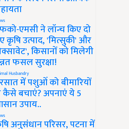
हायता
ws
फको-एमसी ने लॉन्च किए दो
ए कृषि उत्पाद, 'मित्सुकी' और
नेक्सावेट', किसानों को मिलेगी
न्नत फसल सुरक्षा!
imal Husbandry
रसात में पशुओं को बीमारियों
े कैसे बचाएं? अपनाएं ये 5
सान उपाय..
ws
ृषि अनुसंधान परिसर, पटना में