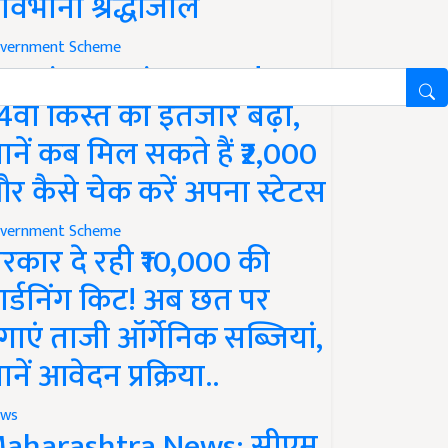
ावभीनी श्रद्धांजलि
vernment Scheme
M Kisan Yojana Update:
4वीं किस्त का इंतजार बढ़ा,
ानें कब मिल सकते हैं ₹2,000
र कैसे चेक करें अपना स्टेटस
vernment Scheme
रकार दे रही ₹10,000 की
ार्डनिंग किट! अब छत पर
गाएं ताजी ऑर्गेनिक सब्जियां,
ानें आवेदन प्रक्रिया..
ws
aharashtra News: सीएम