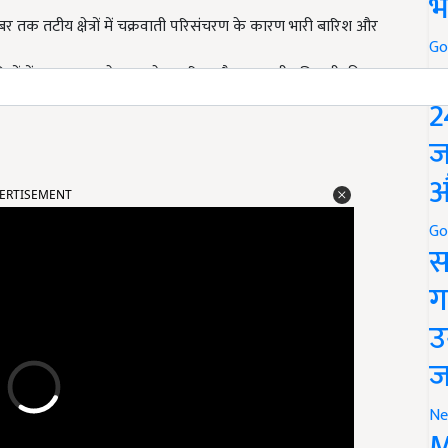
भ
्टूबर तक तटीय क्षेत्रों में चक्रवाती परिसंचरण के कारण भारी बारिश और
Go
P
 कई जिलों में गरज-चमक के साथ तेज बारिश और आकाशीय बिजली की
ेगा.
2
ज
ERTISEMENT
औ
Go
स
ग
उ
ज
Ne
M