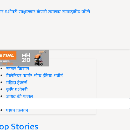
ार
मशीनरी
साक्षात्कार
कंपनी समाचार
सम्पादकीय
फोटो
op on Krishi Jagran
सफल किसान
मिलेनियर फार्मर ऑफ इंडिया अवॉर्ड
महिंद्रा ट्रैक्टर्स
कृषि मशीनरी
जायद की फसल
बिज़नेस आइडियाज
पीएम किसान
op Stories