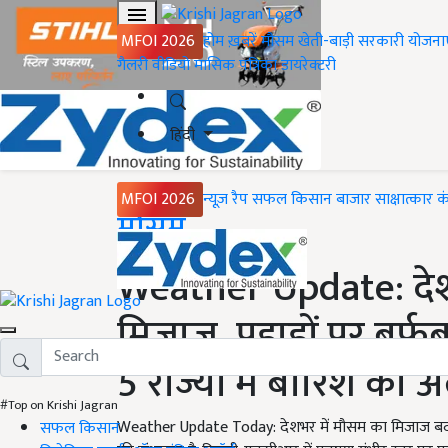
MFOI 2026
होम
ख़बरें
मौसम
खेती-बाड़ी
सरकारी योजना
गैलरी
वीडियो
मासिक पत्रिका
डायरेक्टरी
हिंदी
MFOI 2026
न्यूज़ रैप
सफल किसान
बाजार
साक्षात्कार
क
Home
मौसम
Weather Update: देश
मिजाज, पहाड़ों पर बर्फब
5 राज्यों में बारिश का अ
#Top on Krishi Jagran
Weather Update Today: देशभर में मौसम का मिजाज बदल गया
सफल किसान