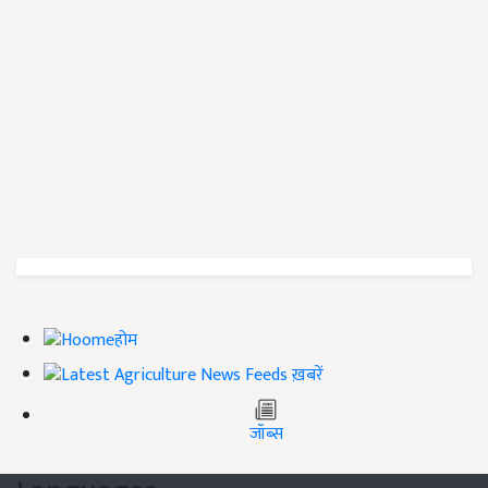
होम
ख़बरें
जॉब्स