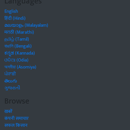
Languages
English
हिंदी (Hindi)
മലയാളം (Malayalam)
मराठी (Marathi)
தமிழ் (Tamil)
বাঙালি (Bengali)
ಕನ್ನಡ (Kannada)
ଓଡିଆ (Odia)
অসমীয়া (Asomiya)
ਪੰਜਾਬੀ
తెలుగు
ગુજરાતી
Browse
खबरें
कंपनी समाचार
सफल किसान