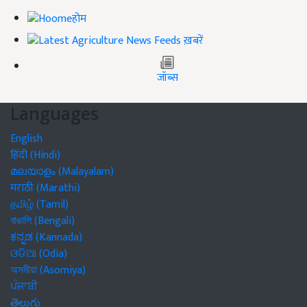
होम
ख़बरें
जॉब्स
Languages
English
हिंदी (Hindi)
മലയാളം (Malayalam)
मराठी (Marathi)
தமிழ் (Tamil)
বাঙালি (Bengali)
ಕನ್ನಡ (Kannada)
ଓଡିଆ (Odia)
অসমীয়া (Asomiya)
ਪੰਜਾਬੀ
తెలుగు