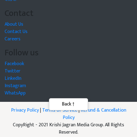
Contact
About Us
Contact Us
Careers
Follow us
Facebook
Twitter
LinkedIn
Instagram
WhatsApp
Privacy Policy
|
Terms of Service
|
Refund & Cancellation
Policy
CopyRight - 2021 Krishi Jagran Media Group. All Rights
Reserved.