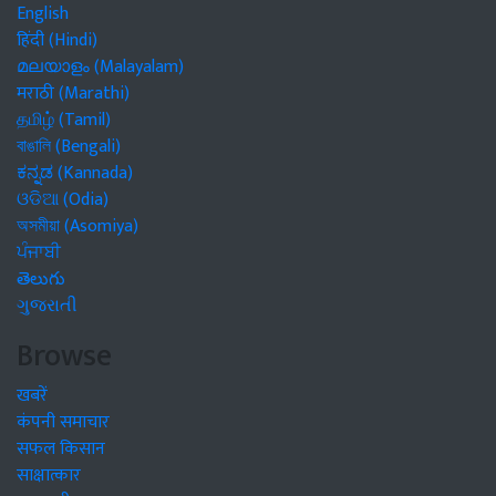
English
हिंदी (Hindi)
മലയാളം (Malayalam)
मराठी (Marathi)
தமிழ் (Tamil)
বাঙালি (Bengali)
ಕನ್ನಡ (Kannada)
ଓଡିଆ (Odia)
অসমীয়া (Asomiya)
ਪੰਜਾਬੀ
తెలుగు
ગુજરાતી
Browse
खबरें
कंपनी समाचार
सफल किसान
साक्षात्कार