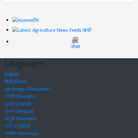
होम
ख़बरें
जॉब्स
Languages
English
हिंदी (Hindi)
മലയാളം (Malayalam)
मराठी (Marathi)
தமிழ் (Tamil)
বাঙালি (Bengali)
ಕನ್ನಡ (Kannada)
ଓଡିଆ (Odia)
অসমীয়া (Asomiya)