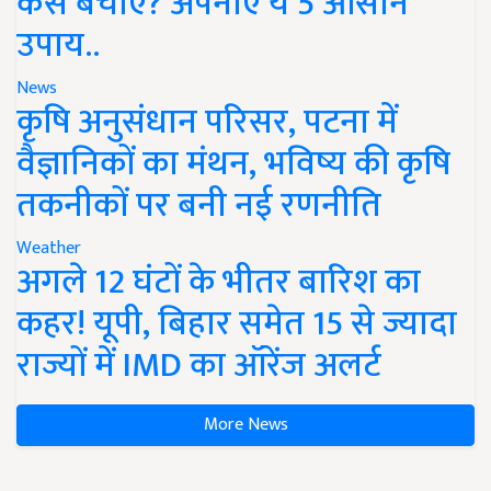
कैसे बचाएं? अपनाएं ये 5 आसान
उपाय..
News
कृषि अनुसंधान परिसर, पटना में
वैज्ञानिकों का मंथन, भविष्य की कृषि
तकनीकों पर बनी नई रणनीति
Weather
अगले 12 घंटों के भीतर बारिश का
कहर! यूपी, बिहार समेत 15 से ज्यादा
राज्यों में IMD का ऑरेंज अलर्ट
More News