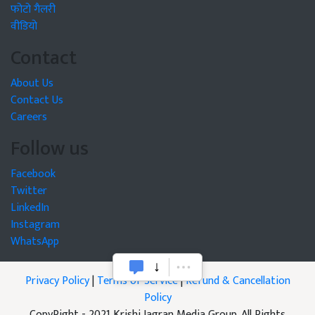
फोटो गैलरी
वीडियो
Contact
About Us
Contact Us
Careers
Follow us
Facebook
Twitter
LinkedIn
Instagram
WhatsApp
Privacy Policy
|
Terms of Service
|
Refund & Cancellation
Policy
CopyRight - 2021 Krishi Jagran Media Group. All Rights