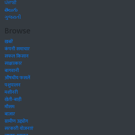
ਪੰਜਾਬੀ
తెలుగు
ગુજરાતી
Browse
खबरें
कंपनी समाचार
सफल किसान
साक्षात्कार
बागवानी
औषधीय फसलें
पशुपालन
मशीनरी
खेती-बाड़ी
मौसम
बाजार
ग्रामीण उद्द्योग
सरकारी योजनाएं