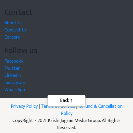
Contact
About Us
Contact Us
Careers
Follow us
Facebook
Twitter
LinkedIn
Instagram
WhatsApp
Back
Privacy Policy
|
Terms of Service
|
Refund & Cancellation
Policy
CopyRight - 2021 Krishi Jagran Media Group. All Rights
Reserved.