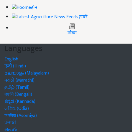
होम
ख़बरें
जॉब्स
Languages
English
हिंदी (Hindi)
മലയാളം (Malayalam)
मराठी (Marathi)
தமிழ் (Tamil)
বাঙালি (Bengali)
ಕನ್ನಡ (Kannada)
ଓଡିଆ (Odia)
অসমীয়া (Asomiya)
ਪੰਜਾਬੀ
తెలుగు