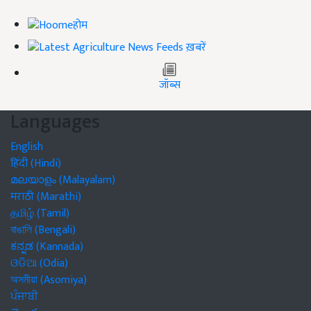
होम
ख़बरें
जॉब्स
Languages
English
हिंदी (Hindi)
മലയാളം (Malayalam)
मराठी (Marathi)
தமிழ் (Tamil)
বাঙালি (Bengali)
ಕನ್ನಡ (Kannada)
ଓଡିଆ (Odia)
অসমীয়া (Asomiya)
ਪੰਜਾਬੀ