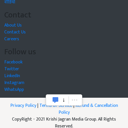
वीडियो
Contact
About Us
Contact Us
Careers
Follow us
Facebook
Twitter
LinkedIn
Instagram
WhatsApp
Privacy Policy
|
Terms of Service
|
Refund & Cancellation
Policy
CopyRight - 2021 Krishi Jagran Media Group. All Rights
Reserved.