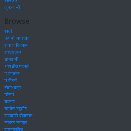
తెలుగు
ગુજરાતી
Browse
खबरें
कंपनी समाचार
सफल किसान
साक्षात्कार
बागवानी
औषधीय फसलें
पशुपालन
मशीनरी
खेती-बाड़ी
मौसम
बाजार
ग्रामीण उद्द्योग
सरकारी योजनाएं
लाइफ स्टाइल
सम्पादकीय