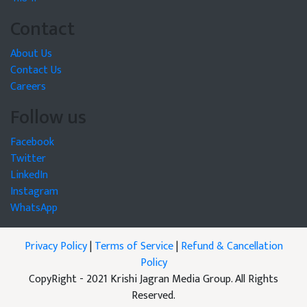
Contact
About Us
Contact Us
Careers
Follow us
Facebook
Twitter
LinkedIn
Instagram
WhatsApp
Privacy Policy
|
Terms of Service
|
Refund & Cancellation
Policy
CopyRight - 2021 Krishi Jagran Media Group. All Rights
Reserved.