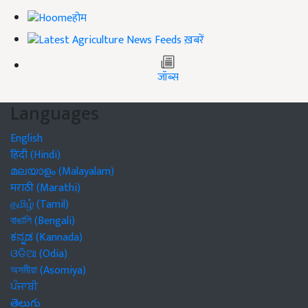
होम
ख़बरें
जॉब्स
Languages
English
हिंदी (Hindi)
മലയാളം (Malayalam)
मराठी (Marathi)
தமிழ் (Tamil)
বাঙালি (Bengali)
ಕನ್ನಡ (Kannada)
ଓଡିଆ (Odia)
অসমীয়া (Asomiya)
ਪੰਜਾਬੀ
తెలుగు