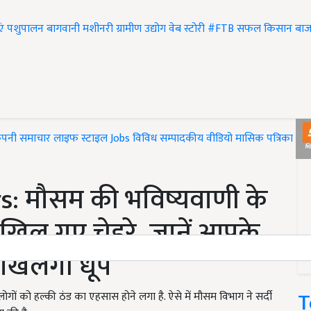
एं
पशुपालन
बागवानी
मशीनरी
ग्रामीण उद्योग
वेब स्टोरी
#FTB
सफल किसान
बाज
ंपनी समाचार
लाइफ स्टाइल
Jobs
विविध
सम्पादकीय
वीडियो
मासिक पत्रिका
#T
: मौसम की भविष्यवाणी के
 खिल गए चेहरे, जानें आपके
ा खिलेगी धूप
T
ं को हल्की ठंड का एहसास होने लगा है. ऐसे में मौसम विभाग ने सर्दी