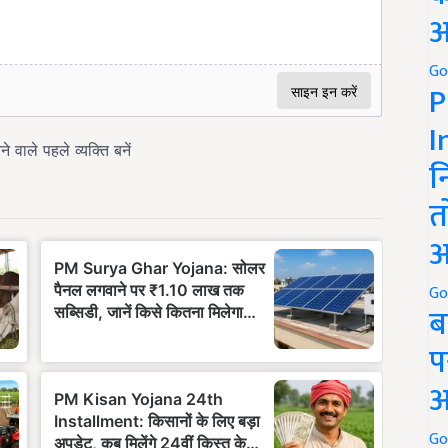
अ
Go
P
I
न
त
अ
Go
ब
प
अ
Go