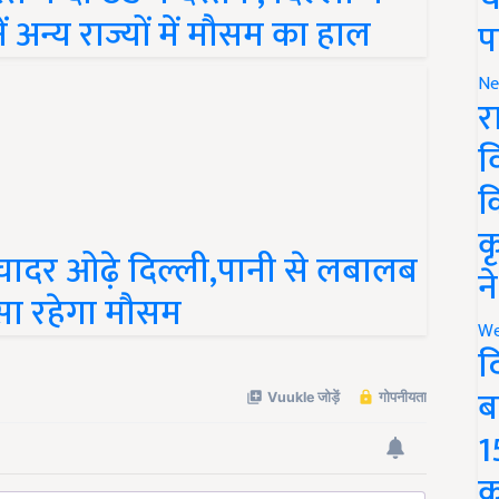
ं अन्य राज्यों में मौसम का हाल
प
Ne
र
व
क
ादर ओढ़े दिल्ली,पानी से लबालब
क
ैसा रहेगा मौसम
न
We
द
ब
1
क