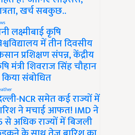
ात्रता, खर्च सबकुछ..
ws
ानी लक्ष्मीबाई कृषि
िश्वविद्यालय में तीन दिवसीय
िसान प्रशिक्षण संपन्न, केंद्रीय
ृषि मंत्री शिवराज सिंह चौहान
े किया संबोधित
ather
िल्ली-NCR समेत कई राज्यों में
ारिश ने मचाई आफत! IMD ने
5 से अधिक राज्यों में बिजली
ड़कने के साथ तेज बारिश का