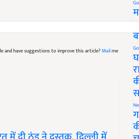
Go
म
recast
MP weather
मौसम का मिजाज
मौसम की जानकारी
5
ब
ticle and have suggestions to improve this article?
Mail
me
Go
घ
र
क
स
Ne
ग
क
ें दी ठंड ने दस्तक, दिल्ली में
च