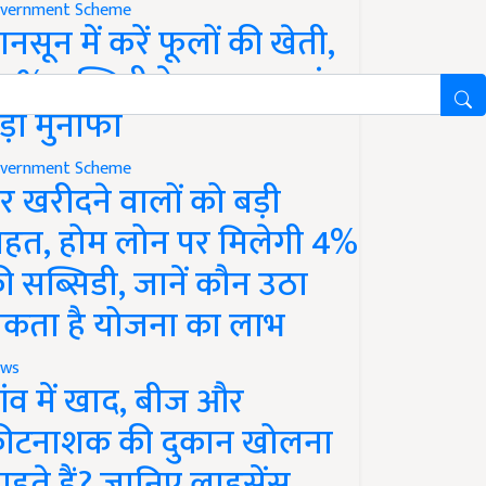
vernment Scheme
ानसून में करें फूलों की खेती,
0% सब्सिडी के साथ कमाएं
ड़ा मुनाफा
vernment Scheme
र खरीदने वालों को बड़ी
ाहत, होम लोन पर मिलेगी 4%
ी सब्सिडी, जानें कौन उठा
कता है योजना का लाभ
ws
ांव में खाद, बीज और
ीटनाशक की दुकान खोलना
ाहते हैं? जानिए लाइसेंस,