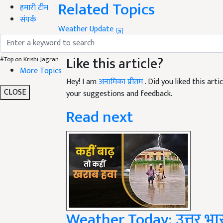
हमारी टीम
Weather Update
संपर्क
weather for farmers
weather update
weather fo
Like this article?
#Top on Krishi Jagran
Hey! I am
अनामिका प्रीतम
. Did you liked this ar
More Topics
your suggestions and feedback.
CLOSE
Read next
Weather Today: उत्तर भारत म