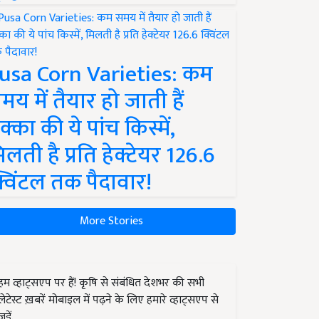
usa Corn Varieties: कम
मय में तैयार हो जाती हैं
क्का की ये पांच किस्में,
िलती है प्रति हेक्टेयर 126.6
्विंटल तक पैदावार!
More Stories
हम व्हाट्सएप पर हैं! कृषि से संबंधित देशभर की सभी
लेटेस्ट ख़बरें मोबाइल में पढ़ने के लिए हमारे व्हाट्सएप से
जुड़ें.