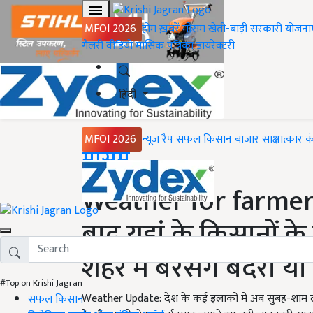
MFOI 2026
होम
ख़बरें
मौसम
खेती-बाड़ी
सरकारी योजना
गैलरी
वीडियो
मासिक पत्रिका
डायरेक्टरी
हिंदी
MFOI 2026
न्यूज़ रैप
सफल किसान
बाजार
साक्षात्कार
क
Home
मौसम
Weather for farmers
बाद यहां के किसानों के
शहर में बरसेंगे बदरा य
#Top on Krishi Jagran
Weather Update: देश के कई इलाकों में अब सुबह-शाम लोगो
सफल किसान