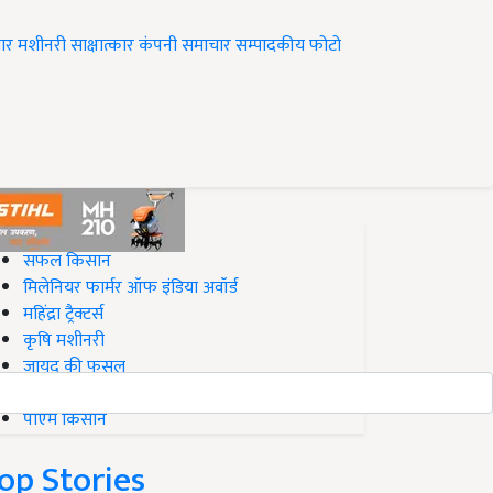
ार
मशीनरी
साक्षात्कार
कंपनी समाचार
सम्पादकीय
फोटो
op on Krishi Jagran
सफल किसान
मिलेनियर फार्मर ऑफ इंडिया अवॉर्ड
महिंद्रा ट्रैक्टर्स
कृषि मशीनरी
जायद की फसल
बिज़नेस आइडियाज
पीएम किसान
op Stories