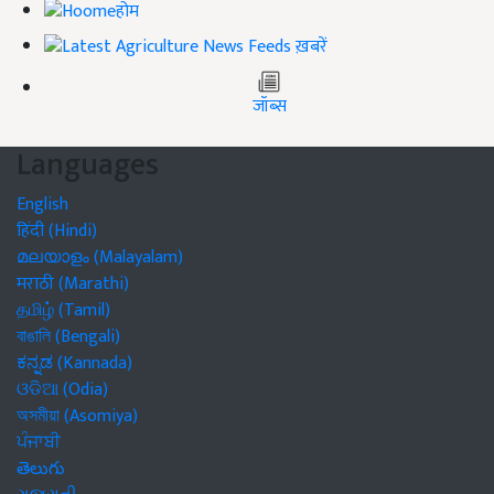
होम
ख़बरें
जॉब्स
Languages
English
हिंदी (Hindi)
മലയാളം (Malayalam)
मराठी (Marathi)
தமிழ் (Tamil)
বাঙালি (Bengali)
ಕನ್ನಡ (Kannada)
ଓଡିଆ (Odia)
অসমীয়া (Asomiya)
ਪੰਜਾਬੀ
తెలుగు