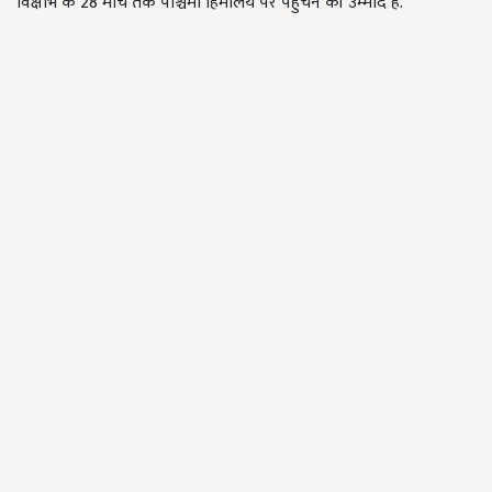
विक्षोभ के 28 मार्च तक पश्चिमी हिमालय पर पहुंचने की उम्मीद है.