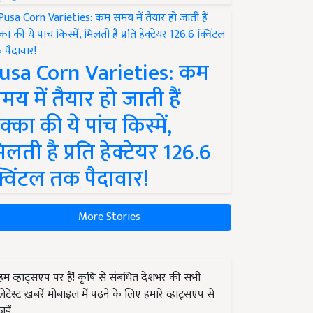
usa Corn Varieties: कम
मय में तैयार हो जाती हैं
क्का की ये पांच किस्में,
िलती है प्रति हेक्टेयर 126.6
्विंटल तक पैदावार!
More Stories
हम व्हाट्सएप पर हैं! कृषि से संबंधित देशभर की सभी
लेटेस्ट ख़बरें मोबाइल में पढ़ने के लिए हमारे व्हाट्सएप से
जुड़ें.