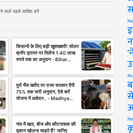
स
Ne
इ
न
'
उ
An
ब
स
आ
Ne
क