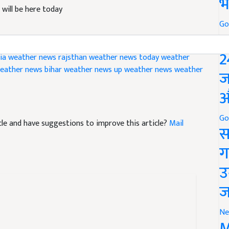
भ
will be here today
Go
P
2
dia weather news
rajsthan weather news
today weather
eather news
bihar weather news
up weather news
weather
ज
औ
Go
ticle and have suggestions to improve this article?
Mail
स
ग
उ
ज
Ne
M