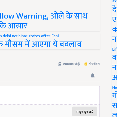
द
ellow Warning, ओले के साथ
ए
 के आसार
क
न
 के मौसम में आएगा ये बदलाव
Li
ब
न
आ
Ne
ग
स
ल