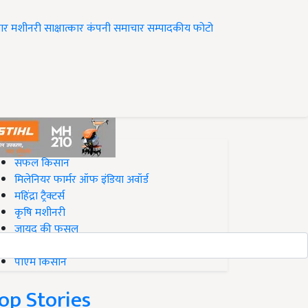
ार
मशीनरी
साक्षात्कार
कंपनी समाचार
सम्पादकीय
फोटो
op on Krishi Jagran
सफल किसान
मिलेनियर फार्मर ऑफ इंडिया अवॉर्ड
महिंद्रा ट्रैक्टर्स
कृषि मशीनरी
जायद की फसल
बिज़नेस आइडियाज
पीएम किसान
op Stories