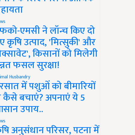
हायता
ws
फको-एमसी ने लॉन्च किए दो
ए कृषि उत्पाद, 'मित्सुकी' और
नेक्सावेट', किसानों को मिलेगी
न्नत फसल सुरक्षा!
imal Husbandry
रसात में पशुओं को बीमारियों
े कैसे बचाएं? अपनाएं ये 5
सान उपाय..
ws
ृषि अनुसंधान परिसर, पटना में