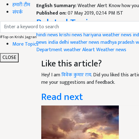
हमारी टीम
English Summary:
Weather Alert Know how you 
संपर्क
Published on:
07 May 2019, 02:14 PM IST
Related Topics
hindi news
krishi news
hariyana weather news
in
#Top on Krishi Jagran
news india
delhi weather news
madhya pradesh w
More Topics
Department
weather Aleart
Weather news
CLOSE
Like this article?
Hey! I am
विवेक कुमार राय
. Did you liked this ar
me your suggestions and feedback.
Read next