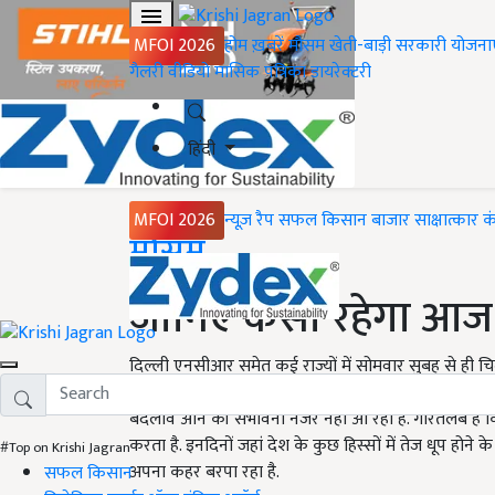
MFOI 2026
होम
ख़बरें
मौसम
खेती-बाड़ी
सरकारी योजना
गैलरी
वीडियो
मासिक पत्रिका
डायरेक्टरी
हिंदी
MFOI 2026
न्यूज़ रैप
सफल किसान
बाजार
साक्षात्कार
क
Home
मौसम
जानिए कैसा रहेगा आज
दिल्ली एनसीआर समेत कई राज्यों में सोमवार सुबह से ही 
ने आगे भी गर्मी बढ़ने की आशंका जताई है. मौसम विभाग ने अपन
बदलाव आने की संभावना नजर नहीं आ रही है. गौरतलब है क
करता है. इनदिनों जहां देश के कुछ हिस्सों में तेज धूप होने
#Top on Krishi Jagran
अपना कहर बरपा रहा है.
सफल किसान