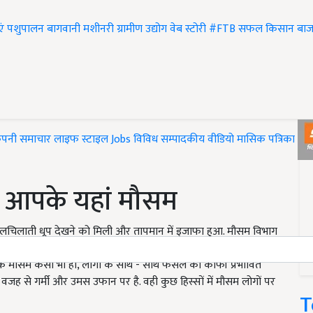
एं
पशुपालन
बागवानी
मशीनरी
ग्रामीण उद्योग
वेब स्टोरी
#FTB
सफल किसान
बाज
ंपनी समाचार
लाइफ स्टाइल
Jobs
विविध
सम्पादकीय
वीडियो
मासिक पत्रिका
#T
 आपके यहां मौसम
चिलचिलाती धूप देखने को मिली और तापमान में इजाफा हुआ. मौसम विभाग
े पूर्वानुमान में बताया है कि अगले 24 घंटे में मौसम में कोई खास
ि मौसम कैसा भी हो, लोगों के साथ - साथ फसल को काफी प्रभावित
 के वजह से गर्मी और उमस उफान पर है. वही कुछ हिस्सों में मौसम लोगों पर
T