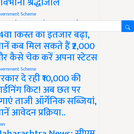
ावभीनी श्रद्धांजलि
vernment Scheme
M Kisan Yojana Update:
4वीं किस्त का इंतजार बढ़ा,
ानें कब मिल सकते हैं ₹2,000
र कैसे चेक करें अपना स्टेटस
vernment Scheme
रकार दे रही ₹10,000 की
ार्डनिंग किट! अब छत पर
गाएं ताजी ऑर्गेनिक सब्जियां,
ानें आवेदन प्रक्रिया..
ws
aharashtra News: सीएम