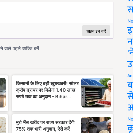
स
Ne
इ
न
'
उ
An
ब
स
आ
Ne
क