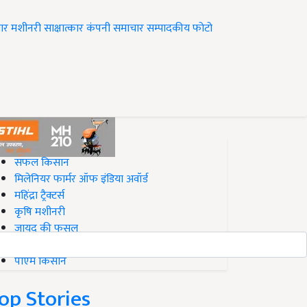
ार
मशीनरी
साक्षात्कार
कंपनी समाचार
सम्पादकीय
फोटो
op on Krishi Jagran
सफल किसान
मिलेनियर फार्मर ऑफ इंडिया अवॉर्ड
महिंद्रा ट्रैक्टर्स
कृषि मशीनरी
जायद की फसल
बिज़नेस आइडियाज
पीएम किसान
op Stories