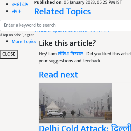
Related Topics
हमारी टीम
संपर्क
Weather Update
Weather Update
cold wave
मौसम विभाग
Like this article?
#Top on Krishi Jagran
More Topics
Hey! I am
लोकेश निरवाल
. Did you liked this art
your suggestions and feedback.
CLOSE
Read next
Delhi Cold Attack: दिल्ली 