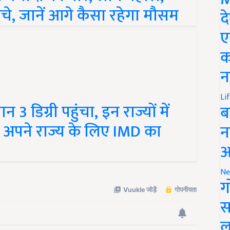
ीचे, जानें आगे कैसा रहेगा मौसम
द
ए
क
न
 3 डिग्री पहुंचा, इन राज्यों में
Li
ब
ं अपने राज्य के लिए IMD का
न
आ
Ne
ग
स
ल