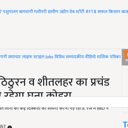
एं
पशुपालन
बागवानी
मशीनरी
ग्रामीण उद्योग
वेब स्टोरी
#FTB
सफल किसान
बाज
ंपनी समाचार
लाइफ स्टाइल
Jobs
विविध
सम्पादकीय
वीडियो
मासिक पत्रिका
#T
 ठिठुरन व शीतलहर का प्रचंड
छाए रहेगा घना कोहरा
ते लोगों को कई दिक्कतों का सामना करना पड़ रहा है. ऐसे में IMD ने
T
 IST