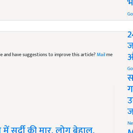
भ
Go
P
2
ज
icle and have suggestions to improve this article?
Mail
me
औ
Go
स
ग
उ
ज
में सर्दी की मार, लोग बेहाल,
Ne
M