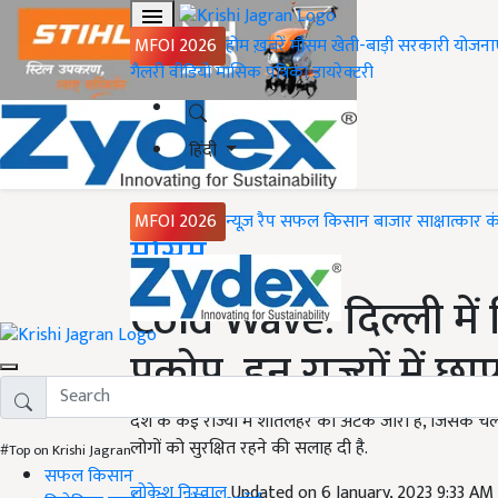
MFOI 2026
होम
ख़बरें
मौसम
खेती-बाड़ी
सरकारी योजना
गैलरी
वीडियो
मासिक पत्रिका
डायरेक्टरी
हिंदी
MFOI 2026
न्यूज़ रैप
सफल किसान
बाजार
साक्षात्कार
क
Home
मौसम
Cold Wave: दिल्ली में
प्रकोप, इन राज्यों में 
देश के कई राज्यों में शीतलहर का अटैक जारी है, जिसके चल
लोगों को सुरक्षित रहने की सलाह दी है.
#Top on Krishi Jagran
सफल किसान
लोकेश निरवाल
Updated on 6 January, 2023 9:33 AM