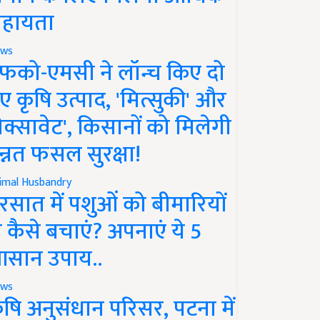
हायता
ws
फको-एमसी ने लॉन्च किए दो
ए कृषि उत्पाद, 'मित्सुकी' और
नेक्सावेट', किसानों को मिलेगी
न्नत फसल सुरक्षा!
imal Husbandry
रसात में पशुओं को बीमारियों
े कैसे बचाएं? अपनाएं ये 5
सान उपाय..
ws
ृषि अनुसंधान परिसर, पटना में