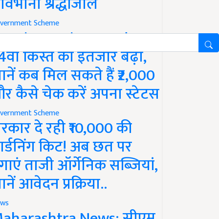
ावभीनी श्रद्धांजलि
vernment Scheme
M Kisan Yojana Update:
4वीं किस्त का इंतजार बढ़ा,
ानें कब मिल सकते हैं ₹2,000
र कैसे चेक करें अपना स्टेटस
vernment Scheme
रकार दे रही ₹10,000 की
ार्डनिंग किट! अब छत पर
गाएं ताजी ऑर्गेनिक सब्जियां,
ानें आवेदन प्रक्रिया..
ws
aharashtra News: सीएम