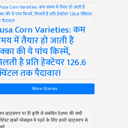
usa Corn Varieties: कम
मय में तैयार हो जाती हैं
क्का की ये पांच किस्में,
िलती है प्रति हेक्टेयर 126.6
्विंटल तक पैदावार!
More Stories
हम व्हाट्सएप पर हैं! कृषि से संबंधित देशभर की सभी
लेटेस्ट ख़बरें मोबाइल में पढ़ने के लिए हमारे व्हाट्सएप से
जुड़ें.