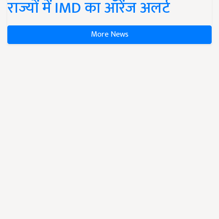
राज्यों में IMD का ऑरेंज अलर्ट
More News