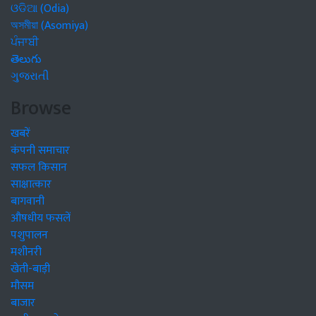
ଓଡିଆ (Odia)
অসমীয়া (Asomiya)
ਪੰਜਾਬੀ
తెలుగు
ગુજરાતી
Browse
खबरें
कंपनी समाचार
सफल किसान
साक्षात्कार
बागवानी
औषधीय फसलें
पशुपालन
मशीनरी
खेती-बाड़ी
मौसम
बाजार