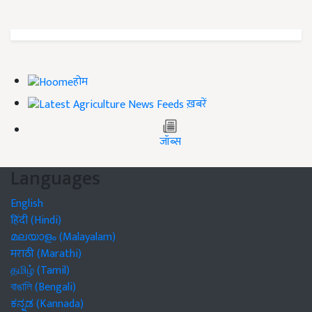
होम
ख़बरें
जॉब्स
Languages
English
हिंदी (Hindi)
മലയാളം (Malayalam)
मराठी (Marathi)
தமிழ் (Tamil)
বাঙালি (Bengali)
ಕನ್ನಡ (Kannada)