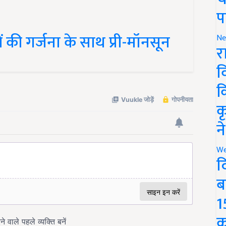
प
ं की गर्जना के साथ प्री-मॉनसून
Ne
र
व
क
क
न
We
द
ब
1
क