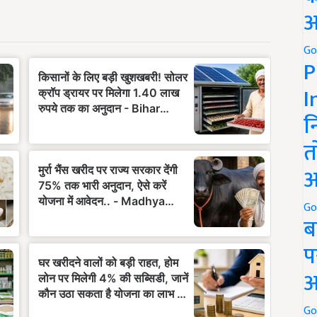
अ
Go
P
I
न
त
अ
Go
ब
प
अ
Go