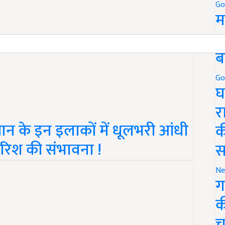
Go
म
5
ब
Go
घ
र
न के इन इलाकों में धूलभरी आंधी
क
ारिश की संभावना !
स
Ne
ग
क
च