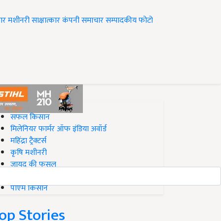
ार
मशीनरी
साक्षात्कार
कंपनी समाचार
सम्पादकीय
फोटो
op on Krishi Jagran
सफल किसान
मिलेनियर फार्मर ऑफ इंडिया अवॉर्ड
महिंद्रा ट्रैक्टर्स
कृषि मशीनरी
जायद की फसल
बिज़नेस आइडियाज
पीएम किसान
op Stories