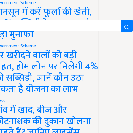
vernment Scheme
ानसून में करें फूलों की खेती,
0% सब्सिडी के साथ कमाएं
ड़ा मुनाफा
vernment Scheme
र खरीदने वालों को बड़ी
ाहत, होम लोन पर मिलेगी 4%
ी सब्सिडी, जानें कौन उठा
कता है योजना का लाभ
ws
ांव में खाद, बीज और
ीटनाशक की दुकान खोलना
ाहते हैं? जानिए लाइसेंस,