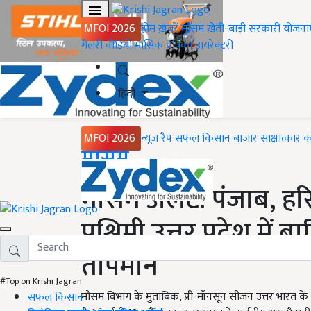
MFOI 2026
होम
ख़बरें
मौसम
खेती-बाड़ी
सरकारी योजना
गैलरी
वीडियो
मासिक पत्रिका
डायरेक्टरी
हिंदी
MFOI 2026
न्यूज़ रैप
सफल किसान
बाजार
साक्षात्कार
क
Home
मौसम
मौसम अलर्ट: पंजाब, हर
पश्चिमी उत्तर प्रदेश में
तापमान
#Top on Krishi Jagran
मौसम विभाग के मुताबिक, प्री-मॉनसून सीजन उत्तर भारत क
सफल किसान