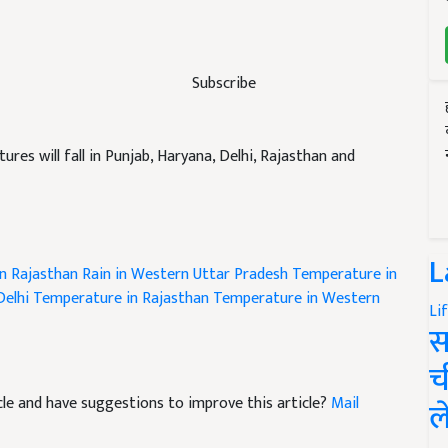
Subscribe
res will fall in Punjab, Haryana, Delhi, Rajasthan and
L
in Rajasthan
Rain in Western Uttar Pradesh
Temperature in
Delhi
Temperature in Rajasthan
Temperature in Western
Li
स
च
ticle and have suggestions to improve this article?
Mail
ल