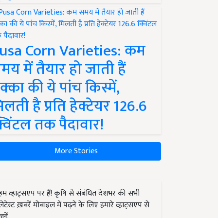
usa Corn Varieties: कम
मय में तैयार हो जाती हैं
क्का की ये पांच किस्में,
िलती है प्रति हेक्टेयर 126.6
्विंटल तक पैदावार!
More Stories
हम व्हाट्सएप पर हैं! कृषि से संबंधित देशभर की सभी
लेटेस्ट ख़बरें मोबाइल में पढ़ने के लिए हमारे व्हाट्सएप से
जुड़ें.