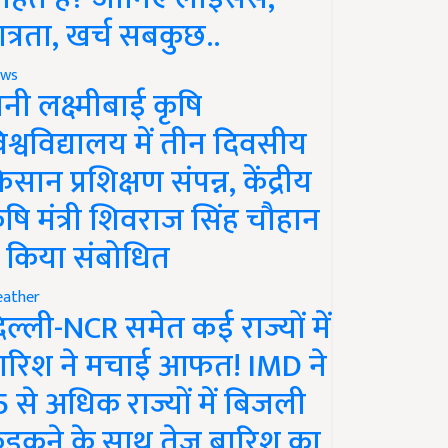
ात्रता, खर्च सबकुछ..
ws
ानी लक्ष्मीबाई कृषि
िश्वविद्यालय में तीन दिवसीय
िसान प्रशिक्षण संपन्न, केंद्रीय
ृषि मंत्री शिवराज सिंह चौहान
े किया संबोधित
ather
िल्ली-NCR समेत कई राज्यों में
ारिश ने मचाई आफत! IMD ने
5 से अधिक राज्यों में बिजली
ड़कने के साथ तेज बारिश का