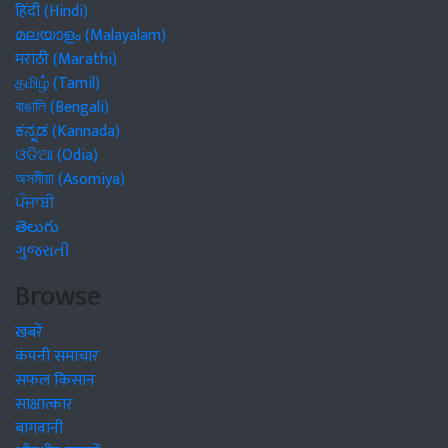
हिंदी (Hindi)
മലയാളം (Malayalam)
मराठी (Marathi)
தமிழ் (Tamil)
বাঙালি (Bengali)
ಕನ್ನಡ (Kannada)
ଓଡିଆ (Odia)
অসমীয়া (Asomiya)
ਪੰਜਾਬੀ
తెలుగు
ગુજરાતી
Browse
खबरें
कंपनी समाचार
सफल किसान
साक्षात्कार
बागवानी