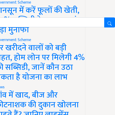
vernment Scheme
ानसून में करें फूलों की खेती,
0% सब्सिडी के साथ कमाएं
ड़ा मुनाफा
vernment Scheme
र खरीदने वालों को बड़ी
ाहत, होम लोन पर मिलेगी 4%
ी सब्सिडी, जानें कौन उठा
कता है योजना का लाभ
ws
ांव में खाद, बीज और
ीटनाशक की दुकान खोलना
ाहते हैं? जानिए लाइसेंस,