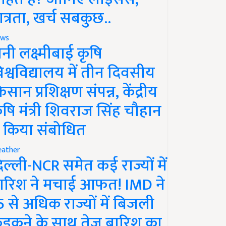
ात्रता, खर्च सबकुछ..
ws
ानी लक्ष्मीबाई कृषि
िश्वविद्यालय में तीन दिवसीय
िसान प्रशिक्षण संपन्न, केंद्रीय
ृषि मंत्री शिवराज सिंह चौहान
े किया संबोधित
ather
िल्ली-NCR समेत कई राज्यों में
ारिश ने मचाई आफत! IMD ने
5 से अधिक राज्यों में बिजली
ड़कने के साथ तेज बारिश का