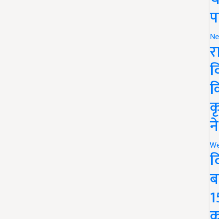
प
Ne
र
व
क
क
न
We
द
ब
1
क