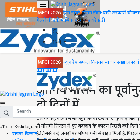
MFOI 2026
होम
ख़बरें
मौसम
खेती-बाड़ी
सरकारी योजना
गैलरी
वीडियो
मासिक पत्रिका
डायरेक्टरी
हिंदी
MFOI 2026
न्यूज़ रैप
सफल किसान
बाजार
साक्षात्कार
क
Home
मौसम
जानिये मौसम का पूर्वानु
दो दिनों में
देश के कई राज्यों में मानसून अपनी दस्तक दे चुका है और क
से मौसमी सिस्टम में हुए बदलाव के कारण पिछले कई दिनों
#Top on Krishi Jagran
है.जिससे कई जगहों पर भीषण गर्मी से राहत मिली है. पिछले दो
सफल किसान