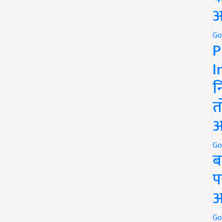
अ
Go
P
I
न
त
अ
Go
ब
प
अ
Go