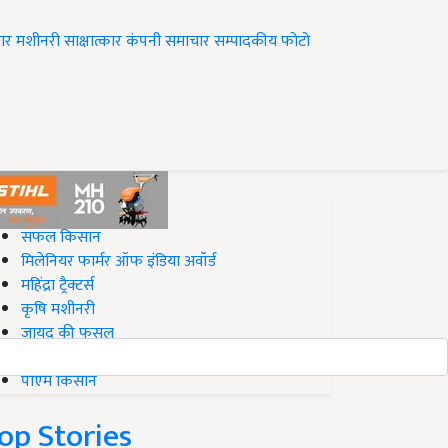
ार
मशीनरी
साक्षात्कार
कंपनी समाचार
सम्पादकीय
फोटो
op on Krishi Jagran
सफल किसान
मिलेनियर फार्मर ऑफ इंडिया अवॉर्ड
महिंद्रा ट्रैक्टर्स
कृषि मशीनरी
जायद की फसल
बिज़नेस आइडियाज
पीएम किसान
op Stories