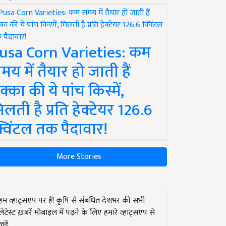
usa Corn Varieties: कम
मय में तैयार हो जाती हैं
क्का की ये पांच किस्में,
िलती है प्रति हेक्टेयर 126.6
्विंटल तक पैदावार!
More Stories
हम व्हाट्सएप पर हैं! कृषि से संबंधित देशभर की सभी
लेटेस्ट ख़बरें मोबाइल में पढ़ने के लिए हमारे व्हाट्सएप से
जुड़ें.