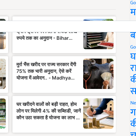
Go
म
5
ब
Go
घ
र
क
स
Ne
ग
क
च