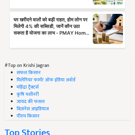
#Top on Krishi Jagran
सफल किसान
मिलेनियर फार्मर ऑफ इंडिया अवॉर्ड
महिंद्रा ट्रैक्टर्स
कृषि मशीनरी
जायद की फसल
बिज़नेस आइडियाज
पीएम किसान
Top Stories