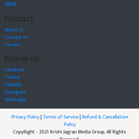
वीडियो
Contact
About Us
Contact Us
Careers
Follow us
Facebook
Twitter
LinkedIn
Instagram
WhatsApp
Privacy Policy
|
Terms of Service
|
Refund & Cancellation
Policy
CopyRight - 2021 Krishi Jagran Media Group. All Rights