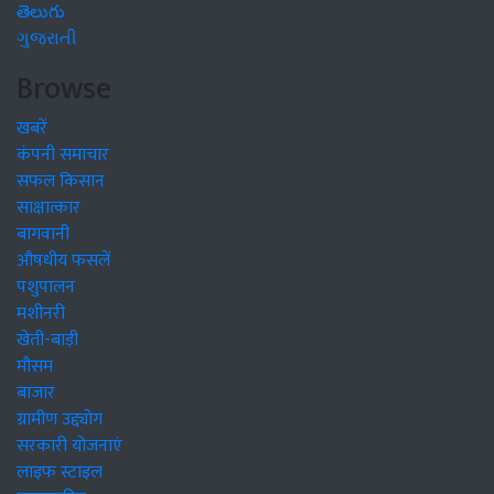
తెలుగు
ગુજરાતી
Browse
खबरें
कंपनी समाचार
सफल किसान
साक्षात्कार
बागवानी
औषधीय फसलें
पशुपालन
मशीनरी
खेती-बाड़ी
मौसम
बाजार
ग्रामीण उद्द्योग
सरकारी योजनाएं
लाइफ स्टाइल