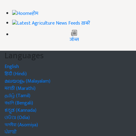
होम
ख़बरें
जॉब्स
Languages
English
हिंदी (Hindi)
മലയാളം (Malayalam)
मराठी (Marathi)
தமிழ் (Tamil)
বাঙালি (Bengali)
ಕನ್ನಡ (Kannada)
ଓଡିଆ (Odia)
অসমীয়া (Asomiya)
ਪੰਜਾਬੀ