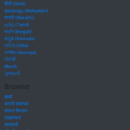
हिंदी (Hindi)
മലയാളം (Malayalam)
मराठी (Marathi)
தமிழ் (Tamil)
বাঙালি (Bengali)
ಕನ್ನಡ (Kannada)
ଓଡିଆ (Odia)
অসমীয়া (Asomiya)
ਪੰਜਾਬੀ
తెలుగు
ગુજરાતી
Browse
खबरें
कंपनी समाचार
सफल किसान
साक्षात्कार
बागवानी