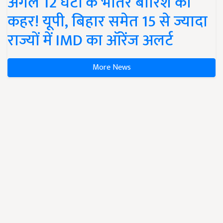
अगले 12 घंटों के भीतर बारिश का
कहर! यूपी, बिहार समेत 15 से ज्यादा
राज्यों में IMD का ऑरेंज अलर्ट
More News