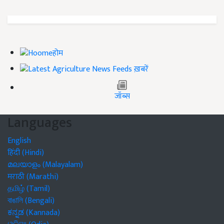
होम
ख़बरें
जॉब्स
Languages
English
हिंदी (Hindi)
മലയാളം (Malayalam)
मराठी (Marathi)
தமிழ் (Tamil)
বাঙালি (Bengali)
ಕನ್ನಡ (Kannada)