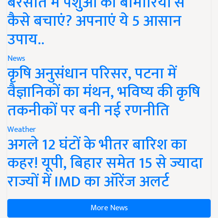
बरसात में पशुओं को बीमारियों से
कैसे बचाएं? अपनाएं ये 5 आसान
उपाय..
News
कृषि अनुसंधान परिसर, पटना में
वैज्ञानिकों का मंथन, भविष्य की कृषि
तकनीकों पर बनी नई रणनीति
Weather
अगले 12 घंटों के भीतर बारिश का
कहर! यूपी, बिहार समेत 15 से ज्यादा
राज्यों में IMD का ऑरेंज अलर्ट
More News