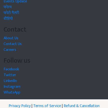
Events Update
फोरम
फोटो गैलरी
वीडियो
Contact
About Us
Contact Us
Careers
Follow us
Facebook
Twitter
LinkedIn
Instagram
WhatsApp
Privacy Policy
|
Terms of Service
|
Refund & Cancellation