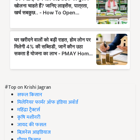
#Top on Krishi Jagran
सफल किसान
मिलेनियर फार्मर ऑफ इंडिया अवॉर्ड
महिंद्रा ट्रैक्टर्स
कृषि मशीनरी
जायद की फसल
बिज़नेस आइडियाज
पीएम किसान