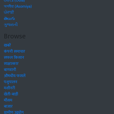
ଓଡିଆ (Odia)
অসমীয়া (Asomiya)
ਪੰਜਾਬੀ
తెలుగు
ગુજરાતી
Browse
खबरें
कंपनी समाचार
सफल किसान
साक्षात्कार
बागवानी
औषधीय फसलें
पशुपालन
मशीनरी
खेती-बाड़ी
मौसम
बाजार
ग्रामीण उद्द्योग