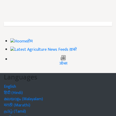
होम
ख़बरें
जॉब्स
Languages
English
हिंदी (Hindi)
മലയാളം (Malayalam)
मराठी (Marathi)
தமிழ் (Tamil)