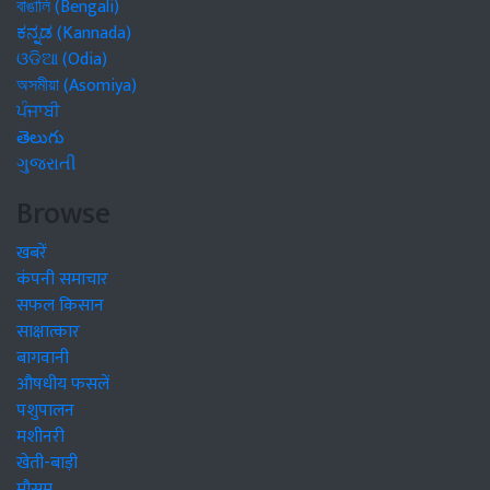
বাঙালি (Bengali)
ಕನ್ನಡ (Kannada)
ଓଡିଆ (Odia)
অসমীয়া (Asomiya)
ਪੰਜਾਬੀ
తెలుగు
ગુજરાતી
Browse
खबरें
कंपनी समाचार
सफल किसान
साक्षात्कार
बागवानी
औषधीय फसलें
पशुपालन
मशीनरी
खेती-बाड़ी
मौसम