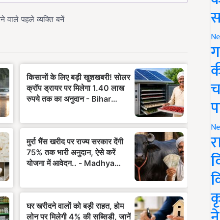
स
Ne
ग
क
च
प
Ne
र
व
क
क
न