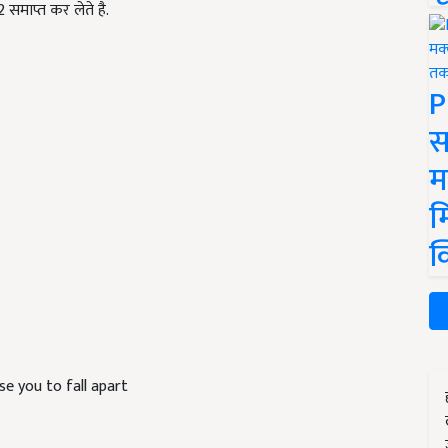
 समाप्त कर लेते है.
P
स
म
म
क
se you to fall apart