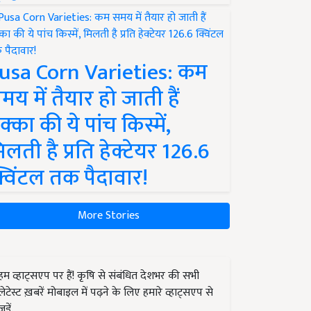
usa Corn Varieties: कम
मय में तैयार हो जाती हैं
क्का की ये पांच किस्में,
िलती है प्रति हेक्टेयर 126.6
्विंटल तक पैदावार!
More Stories
हम व्हाट्सएप पर हैं! कृषि से संबंधित देशभर की सभी
लेटेस्ट ख़बरें मोबाइल में पढ़ने के लिए हमारे व्हाट्सएप से
जुड़ें.