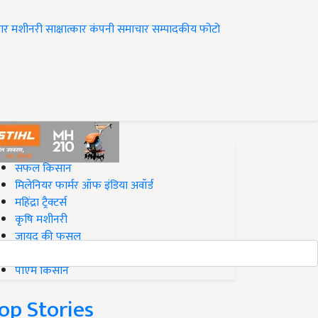
ार
मशीनरी
साक्षात्कार
कंपनी समाचार
सम्पादकीय
फोटो
op on Krishi Jagran
सफल किसान
मिलेनियर फार्मर ऑफ इंडिया अवॉर्ड
महिंद्रा ट्रैक्टर्स
कृषि मशीनरी
जायद की फसल
बिज़नेस आइडियाज
पीएम किसान
op Stories