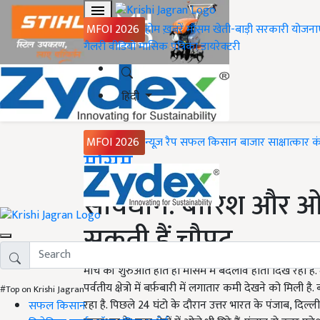
MFOI 2026
होम
ख़बरें
मौसम
खेती-बाड़ी
सरकारी योजना
गैलरी
वीडियो
मासिक पत्रिका
डायरेक्टरी
हिंदी
MFOI 2026
न्यूज़ रैप
सफल किसान
बाजार
साक्षात्कार
क
Home
मौसम
सावधान: बारिश और ओला
सकती हैं चौपट
मार्च की शुरुआत होते ही मौसम में बदलाव होता दिख रहा है.
पर्वतीय क्षेत्रो में बर्फ़बारी में लगातार कमी देखने को मिली है
#Top on Krishi Jagran
रहा है. पिछले 24 घंटो के दौरान उत्तर भारत के पंजाब, दिल्ली
सफल किसान