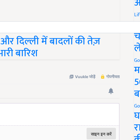
ऑ
Li
स
च
ा और दिल्ली में बादलों की तेज़
ल
 भारी बारिश
Go
म
5
ब
Go
घ
र
क