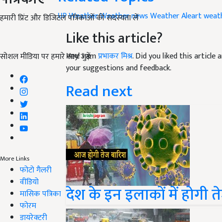
UP Weather
Weather news
Weather Aleart
weat
हमारी प्रिंट और डिजिटल पत्रिकाओं की सदस्यता लें
Like this article?
Hey! I am
प्रभाकर मिश्र
. Did you liked this articl
सोशल मीडिया पर हमारे साथ जुड़ें:
your suggestions and feedback.
Read next
More Links
फोटो गैलरी
वीडियो
देश के इन इलाकों में होगी 
मासिक पत्रिका
फोरम
डायरेक्टरी