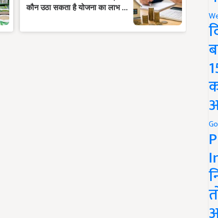
We
द
ब
1
क
अ
Go
P
I
न
त
अ