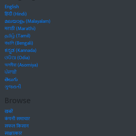
English
हिंदी (Hindi)
മലയാളം (Malayalam)
मराठी (Marathi)
தமிழ் (Tamil)
বাঙালি (Bengali)
ಕನ್ನಡ (Kannada)
ଓଡିଆ (Odia)
অসমীয়া (Asomiya)
ਪੰਜਾਬੀ
తెలుగు
ગુજરાતી
Browse
खबरें
कंपनी समाचार
सफल किसान
साक्षात्कार