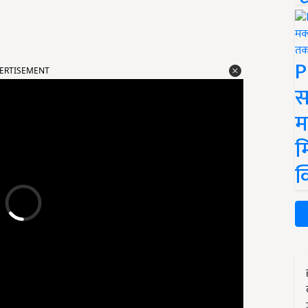
ERTISEMENT
P
स
म
म
क