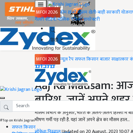
MFOI 2026
होम
ख़बरें
मौसम
खेती-बाड़ी
सरकारी योजना
गैलरी
वीडियो
मासिक पत्रिका
डायरेक्टरी
हिंदी
MFOI 2026
न्यूज़ रैप
सफल किसान
बाजार
साक्षात्कार
क
Home
मौसम
Aaj Ka Mausam: आज इन क
बारिश, जानें अपने शहर
मौसम विभाग के अनुसार, भारत के अलग-अलग हिस्सों में बारिश होन
भीषण गर्मी पड़ रही है. यहां जानें अपने क्षेत्र का मौसम हाल...
#Top on Krishi Jagran
सफल किसान
लोकेश निरवाल
Updated on 20 August, 2023 10:07