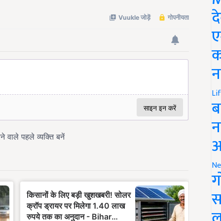
द
ए
क
न
Li
ब
न
आ
Ne
ग
स
ल