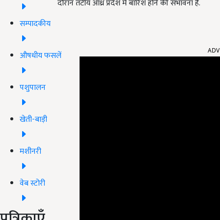
दौरान तटीय आंध्र प्रदेश में बारिश होने की संभावना है.
सम्पादकीय
ADV
औषधीय फसलें
पशुपालन
खेती-बाड़ी
मशीनरी
वेब स्टोरी
पत्रिकाएँ