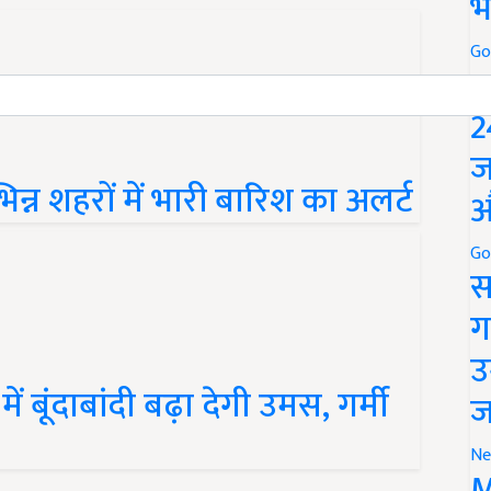
भ
Go
P
2
ज
्न शहरों में भारी बारिश का अलर्ट
औ
Go
स
ग
उ
बूंदाबांदी बढ़ा देगी उमस, गर्मी
ज
Ne
M