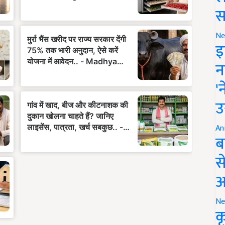
स
Ne
इ
न
'
उ
An
ब
स
आ
Ne
क