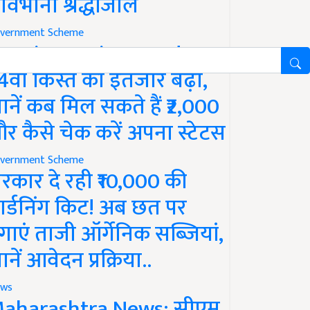
ावभीनी श्रद्धांजलि
vernment Scheme
M Kisan Yojana Update:
4वीं किस्त का इंतजार बढ़ा,
ानें कब मिल सकते हैं ₹2,000
र कैसे चेक करें अपना स्टेटस
vernment Scheme
रकार दे रही ₹10,000 की
ार्डनिंग किट! अब छत पर
गाएं ताजी ऑर्गेनिक सब्जियां,
ानें आवेदन प्रक्रिया..
ws
aharashtra News: सीएम