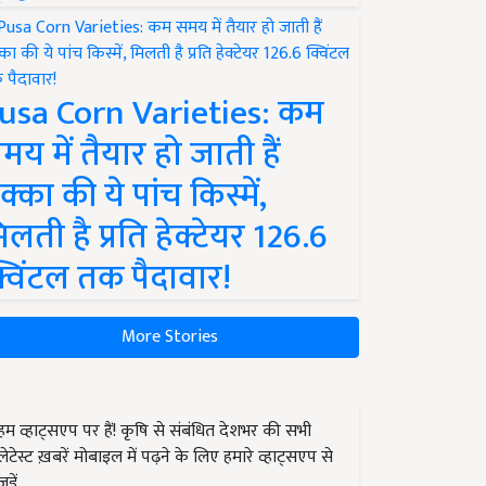
usa Corn Varieties: कम
मय में तैयार हो जाती हैं
क्का की ये पांच किस्में,
िलती है प्रति हेक्टेयर 126.6
्विंटल तक पैदावार!
More Stories
हम व्हाट्सएप पर हैं! कृषि से संबंधित देशभर की सभी
लेटेस्ट ख़बरें मोबाइल में पढ़ने के लिए हमारे व्हाट्सएप से
जुड़ें.