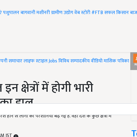
एं
पशुपालन
बागवानी
मशीनरी
ग्रामीण उद्योग
वेब स्टोरी
#FTB
सफल किसान
बाज
ंपनी समाचार
लाइफ स्टाइल
Jobs
विविध
सम्पादकीय
वीडियो
मासिक पत्रिका
#T
्षेत्रों में होगी भारी
 का हाल
े से लोगों की परेशानियां बढ़ गई हैं. वहीं देश के कुछ क्षेत्रों में
T
 AM IST