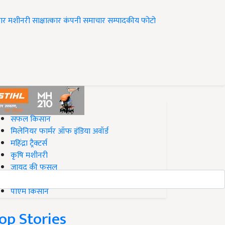
ार
मशीनरी
साक्षात्कार
कंपनी समाचार
सम्पादकीय
फोटो
op on Krishi Jagran
सफल किसान
मिलेनियर फार्मर ऑफ इंडिया अवॉर्ड
महिंद्रा ट्रैक्टर्स
कृषि मशीनरी
जायद की फसल
बिज़नेस आइडियाज
पीएम किसान
op Stories