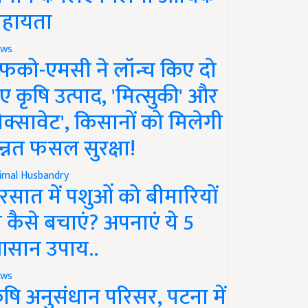
हायता
ws
फको-एमसी ने लॉन्च किए दो
ए कृषि उत्पाद, 'मित्सुकी' और
नेक्सावेट', किसानों को मिलेगी
न्नत फसल सुरक्षा!
imal Husbandry
रसात में पशुओं को बीमारियों
े कैसे बचाएं? अपनाएं ये 5
सान उपाय..
ws
ृषि अनुसंधान परिसर, पटना में