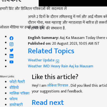
हमारी प्रिंट और डिजिटल पत्रिकाओं की सदस्यता लें
अगले
2
दिनों के दौरान तमिलनाडू में गर्म और आर्द्र मौसम ब
दौरान गोवा
,
मध्य महाराष्ट्र और मराठवाड़ा में बारिश हो सकत
में हल्की वर्षा की संभावना है
.
सोशल मीडिया पर हमारे साथ जुड़ें:
English Summary:
Aaj Ka Mausam Today there wi
Published on:
20 August 2023, 10:05 AM IST
Related Topics
Weather Update
Weather
IMD
Heavy Rain
Aaj ka Mausam
Like this article?
More Links
Hey! I am
लोकेश निरवाल
. Did you liked this art
फोटो गैलरी
your suggestions and feedback.
वीडियो
मासिक पत्रिका
Read next
फोरम
डायरेक्टरी