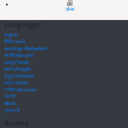
जॉब्स
Languages
English
हिंदी (Hindi)
മലയാളം (Malayalam)
मराठी (Marathi)
தமிழ் (Tamil)
বাঙালি (Bengali)
ಕನ್ನಡ (Kannada)
ଓଡିଆ (Odia)
অসমীয়া (Asomiya)
ਪੰਜਾਬੀ
తెలుగు
ગુજરાતી
Browse