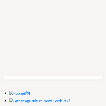
होम
ख़बरें