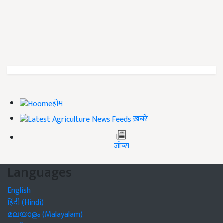
होम
ख़बरें
जॉब्स
Languages
English
हिंदी (Hindi)
മലയാളം (Malayalam)