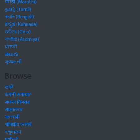
मराठी (Marathi)
தமிழ் (Tamil)
বাঙালি (Bengali)
ಕನ್ನಡ (Kannada)
ଓଡିଆ (Odia)
অসমীয়া (Asomiya)
ਪੰਜਾਬੀ
తెలుగు
ગુજરાતી
Browse
खबरें
कंपनी समाचार
सफल किसान
साक्षात्कार
बागवानी
औषधीय फसलें
पशुपालन
मशीनरी