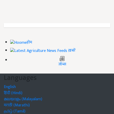
होम
ख़बरें
जॉब्स
Languages
English
हिंदी (Hindi)
മലയാളം (Malayalam)
मराठी (Marathi)
தமிழ் (Tamil)