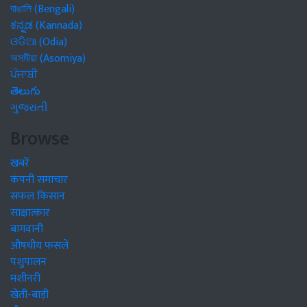
বাঙালি (Bengali)
ಕನ್ನಡ (Kannada)
ଓଡିଆ (Odia)
অসমীয়া (Asomiya)
ਪੰਜਾਬੀ
తెలుగు
ગુજરાતી
Browse
खबरें
कंपनी समाचार
सफल किसान
साक्षात्कार
बागवानी
औषधीय फसलें
पशुपालन
मशीनरी
खेती-बाड़ी