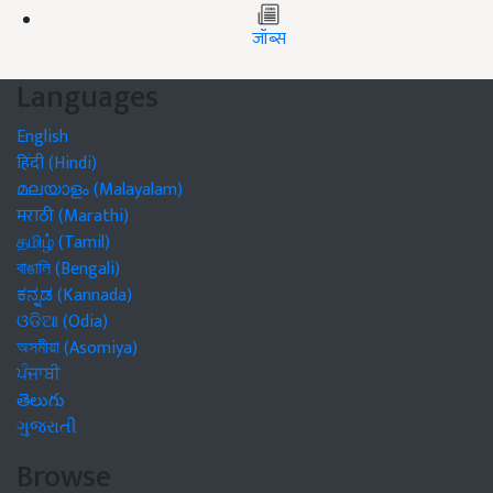
जॉब्स
Languages
English
हिंदी (Hindi)
മലയാളം (Malayalam)
मराठी (Marathi)
தமிழ் (Tamil)
বাঙালি (Bengali)
ಕನ್ನಡ (Kannada)
ଓଡିଆ (Odia)
অসমীয়া (Asomiya)
ਪੰਜਾਬੀ
తెలుగు
ગુજરાતી
Browse