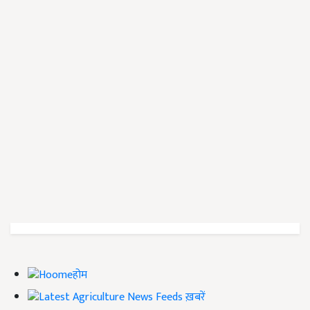
होम
ख़बरें