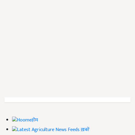
होम
ख़बरें