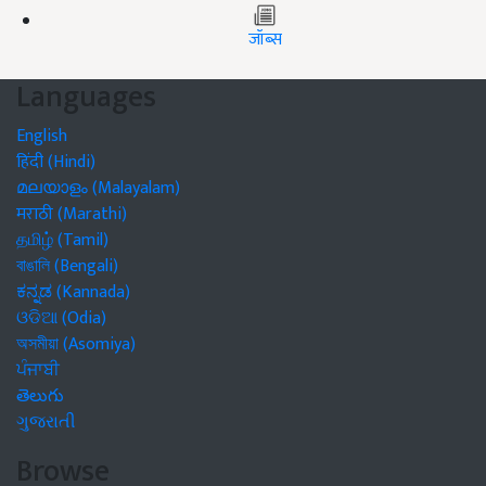
जॉब्स
Languages
English
हिंदी (Hindi)
മലയാളം (Malayalam)
मराठी (Marathi)
தமிழ் (Tamil)
বাঙালি (Bengali)
ಕನ್ನಡ (Kannada)
ଓଡିଆ (Odia)
অসমীয়া (Asomiya)
ਪੰਜਾਬੀ
తెలుగు
ગુજરાતી
Browse