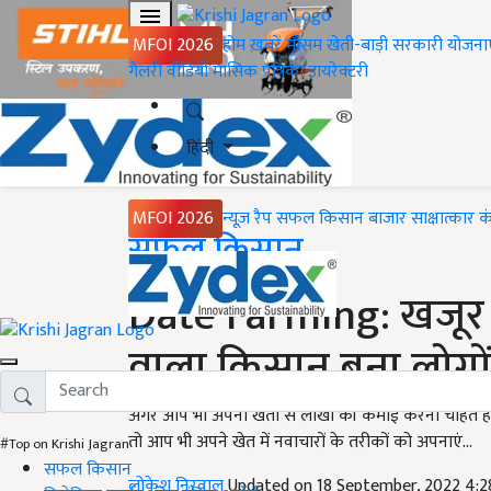
MFOI 2026
होम
ख़बरें
मौसम
खेती-बाड़ी
सरकारी योजना
गैलरी
वीडियो
मासिक पत्रिका
डायरेक्टरी
हिंदी
MFOI 2026
न्यूज़ रैप
सफल किसान
बाजार
साक्षात्कार
क
Home
सफल किसान
Date Farming: खजूर क
वाला किसान बना लोगो
अगर आप भी अपनी खेती से लाखों की कमाई करना चाहते हैं 
तो आप भी अपने खेत में नवाचारों के तरीकों को अपनाएं...
#Top on Krishi Jagran
सफल किसान
लोकेश निरवाल
Updated on 18 September, 2022 4: