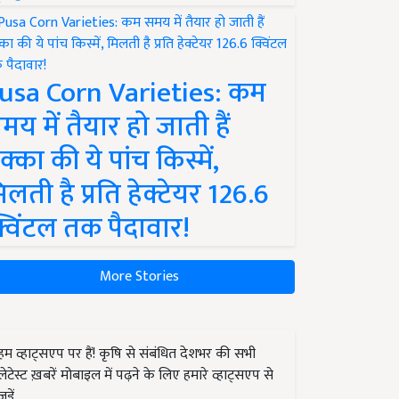
usa Corn Varieties: कम
मय में तैयार हो जाती हैं
क्का की ये पांच किस्में,
िलती है प्रति हेक्टेयर 126.6
्विंटल तक पैदावार!
More Stories
हम व्हाट्सएप पर हैं! कृषि से संबंधित देशभर की सभी
लेटेस्ट ख़बरें मोबाइल में पढ़ने के लिए हमारे व्हाट्सएप से
जुड़ें.