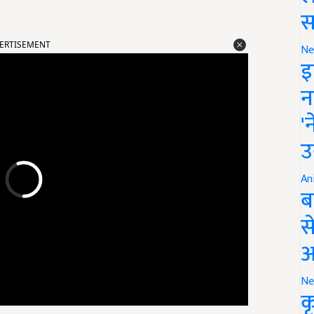
स
ERTISEMENT
Ne
इ
न
'
उ
An
ब
स
आ
Ne
क