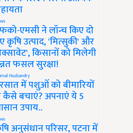
हायता
ws
फको-एमसी ने लॉन्च किए दो
ए कृषि उत्पाद, 'मित्सुकी' और
नेक्सावेट', किसानों को मिलेगी
न्नत फसल सुरक्षा!
imal Husbandry
रसात में पशुओं को बीमारियों
े कैसे बचाएं? अपनाएं ये 5
सान उपाय..
ws
ृषि अनुसंधान परिसर, पटना में