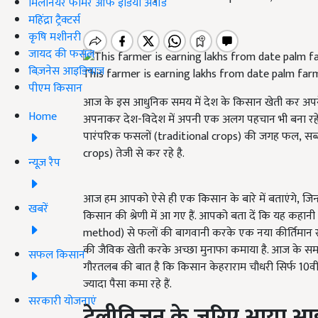
मिलेनियर फार्मर ऑफ इंडिया अवॉर्ड
महिंद्रा ट्रैक्टर्स
कृषि मशीनरी
जायद की फसल
बिज़नेस आइडियाज
This farmer is earning lakhs from date palm far
पीएम किसान
आज के इस आधुनिक समय में देश के किसान खेती कर अपने जीवन
Home
अपनाकर देश-विदेश में अपनी एक अलग पहचान भी बना रहे 
पारंपरिक फसलों (traditional crops)
की जगह फल
, सब
crops)
तेजी से कर रहे है.
न्यूज़ रैप
आज हम आपको ऐसे ही एक किसान के बारे में बताएंगे, जिन
खबरें
किसान की श्रेणी में आ गए हैं. आपको बता दें कि यह कहानी 
method)
से फलों की बागवानी करके एक नया कीर्तिमान स्
की जैविक खेती करके अच्छा मुनाफा कमाया है. आज के समय 
सफल किसान
गौरतलब की बात है कि किसान केहराराम चौधरी सिर्फ
10
व
ज्यादा पैसा कमा रहे हैं.
सरकारी योजनाएं
टेलीविजन के जरिए आया आ