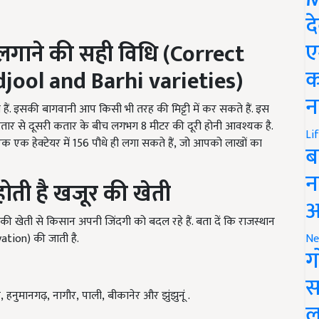
द
ए
लगाने की सही विधि
(Correct
क
ool and Barhi varieties)
न
ैं. इसकी बागवानी आप किसी भी तरह की मिट्टी में कर सकते हैं. इस
 कतार से दूसरी कतार के बीच लगभग 8
मीटर की दूरी होनी आवश्यक है.
Li
क एक हेक्टेयर में
156
पौधे ही लगा सकते हैं
, जो आपको लाखों का
ब
न
 होती है खजूर की खेती
आ
 की खेती से किसान अपनी जिंदगी को बदल रहे हैं. बता दें कि राजस्थान
vation)
की जाती है.
Ne
ग
स
, हनुमानगढ़, नागौर, पाली, बीकानेर और झुंझुनूं .
ल