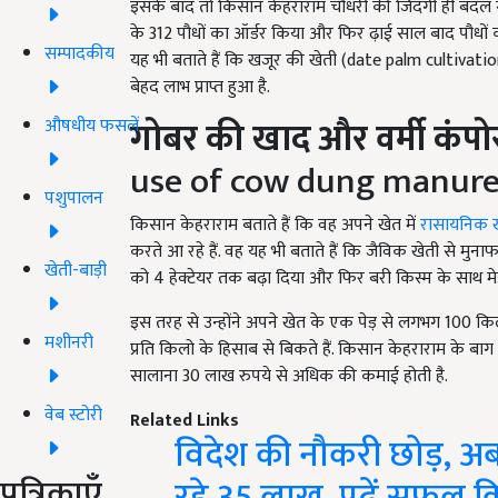
इसके बाद तो किसान केहराराम चौधरी की जिंदगी ही बदल गई
के 312
पौधों का ऑर्डर किया और फिर
ढ़ाई साल बाद पौधों 
सम्पादकीय
यह भी बताते हैं कि खजूर की खेती (
date palm cultivati
बेहद लाभ प्राप्त हुआ है.
गोबर की खाद और वर्मी कंपोस
औषधीय फसलें
use of cow dung manure
पशुपालन
किसान केहराराम बताते हैं कि वह अपने खेत में
रासायनिक 
करते आ रहे हैं. वह यह भी बताते हैं कि जैविक खेती से मुना
खेती-बाड़ी
को
4
हेक्टेयर तक बढ़ा दिया और फिर बरी किस्म के साथ म
इस तरह से उन्होंने अपने खेत के एक पेड़ से लगभग 100
किल
मशीनरी
प्रति किलो के हिसाब से बिकते हैं. किसान केहराराम के बाग 
सालाना 30
लाख रुपये से अधिक की कमाई होती है.
वेब स्टोरी
Related Links
विदेश की नौकरी छोड़, अब द
पत्रिकाएँ
रहे 35 लाख, पढ़ें सफल 