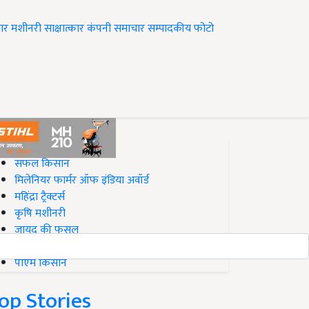
ार
मशीनरी
साक्षात्कार
कंपनी समाचार
सम्पादकीय
फोटो
op on Krishi Jagran
सफल किसान
मिलेनियर फार्मर ऑफ इंडिया अवॉर्ड
महिंद्रा ट्रैक्टर्स
कृषि मशीनरी
जायद की फसल
बिज़नेस आइडियाज
पीएम किसान
op Stories