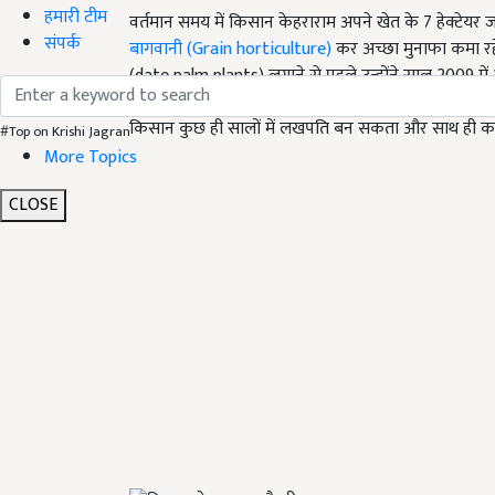
हमारी टीम
वर्तमान समय में किसान केहराराम अपने खेत के 7
हेक्टेयर
संपर्क
बागवानी (Grain horticulture)
कर अच्छा मुनाफा कमा रहे 
(date palm plants)
लगाने से पहले उन्होंने साल
2009
मे
फल प्राप्त हुए. किसान केहराराम ने यह साबित कर दिया है कि
किसान कुछ ही सालों में लखपति बन सकता और साथ ही क
#Top on Krishi Jagran
More Topics
CLOSE