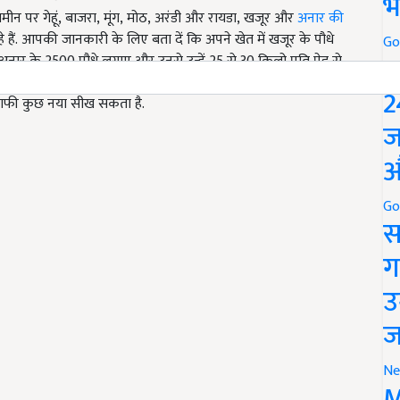
भ
 जमीन पर
गेहूं, बाजरा, मूंग, मोठ, अरंडी और रायडा, खजूर और
अनार की
हैं.
आपकी जानकारी के लिए बता दें कि अपने खेत में खजूर के पौधे
Go
P
ं अनार के
2500
पौधे लगाए और उनसे उन्हें
25
से
30
किलो प्रति पेड़ से
 खेती में नवाचारों (
innovation in agriculture)
को अपनाने से
2
ाफी कुछ नया सीख सकता है.
ज
औ
Go
स
ग
उ
ज
Ne
M