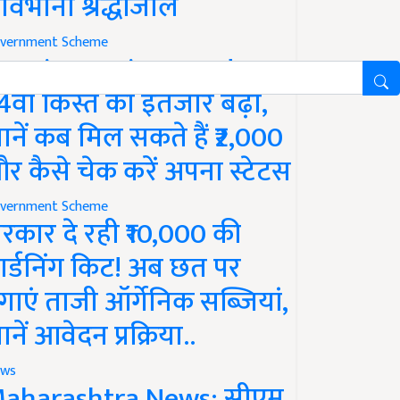
ावभीनी श्रद्धांजलि
vernment Scheme
M Kisan Yojana Update:
4वीं किस्त का इंतजार बढ़ा,
ानें कब मिल सकते हैं ₹2,000
र कैसे चेक करें अपना स्टेटस
vernment Scheme
रकार दे रही ₹10,000 की
ार्डनिंग किट! अब छत पर
गाएं ताजी ऑर्गेनिक सब्जियां,
ानें आवेदन प्रक्रिया..
ws
aharashtra News: सीएम