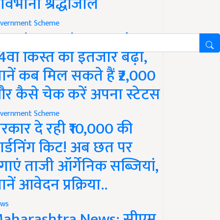
ावभीनी श्रद्धांजलि
vernment Scheme
M Kisan Yojana Update:
4वीं किस्त का इंतजार बढ़ा,
ानें कब मिल सकते हैं ₹2,000
र कैसे चेक करें अपना स्टेटस
vernment Scheme
रकार दे रही ₹10,000 की
ार्डनिंग किट! अब छत पर
गाएं ताजी ऑर्गेनिक सब्जियां,
ानें आवेदन प्रक्रिया..
ws
aharashtra News: सीएम