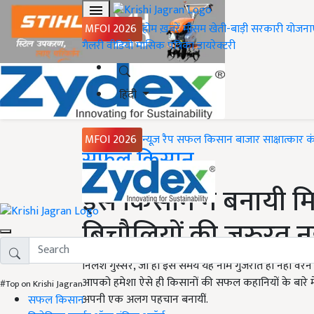
MFOI 2026
होम
ख़बरें
मौसम
खेती-बाड़ी
सरकारी योजना
गैलरी
वीडियो
मासिक पत्रिका
डायरेक्टरी
हिंदी
MFOI 2026
न्यूज़ रैप
सफल किसान
बाजार
साक्षात्कार
क
Home
सफल किसान
इस किसान ने बनायी म
बिचौलियों की जरुरत नही
निलेश गुस्सर, जी हां इस समय यह नाम गुजरात ही नहीं वरन पू
आपको हमेशा ऐसे ही किसानों की सफल कहानियों के बारे में 
#Top on Krishi Jagran
अपनी एक अलग पहचान बनायीं.
सफल किसान