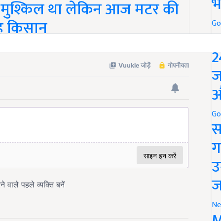
भ
 मुश्किल था लेकिन आज मटर की
ह किसान
Go
P
2
ज
औ
Go
स
ग
उ
ज
Ne
M