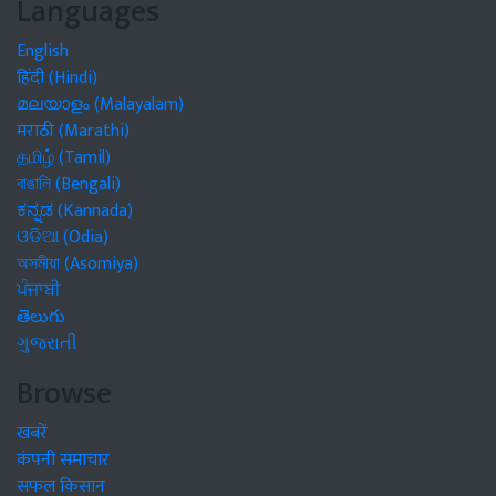
Languages
English
हिंदी (Hindi)
മലയാളം (Malayalam)
मराठी (Marathi)
தமிழ் (Tamil)
বাঙালি (Bengali)
ಕನ್ನಡ (Kannada)
ଓଡିଆ (Odia)
অসমীয়া (Asomiya)
ਪੰਜਾਬੀ
తెలుగు
ગુજરાતી
Browse
खबरें
कंपनी समाचार
सफल किसान