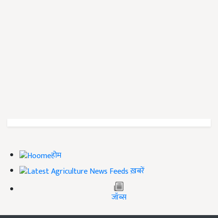
होम
ख़बरें
जॉब्स